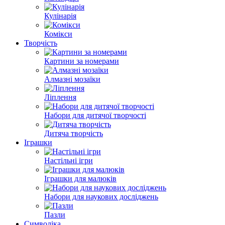
Кулінарія
Комікси
Творчість
Картини за номерами
Алмазні мозаїки
Ліплення
Набори для дитячої творчості
Дитяча творчість
Іграшки
Настільні ігри
Іграшки для малюків
Набори для наукових досліджень
Пазли
Символіка