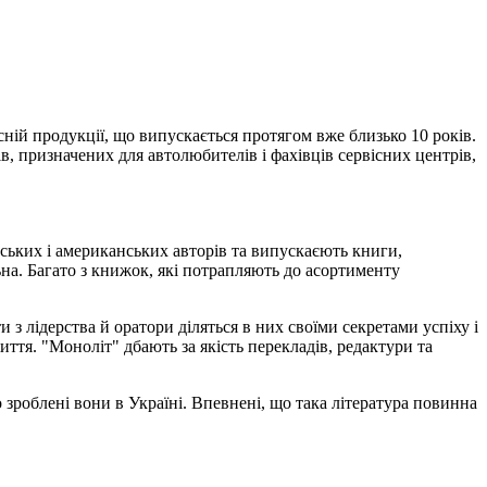
сній продукції, що випускається протягом вже близько 10 років.
в, призначених для автолюбителів і фахівців сервісних центрів,
ських і американських авторів та випускаєють книги,
ьна. Багато з книжок, які потрапляють до асортименту
и з лідерства й оратори діляться в них своїми секретами успіху і
ття. "Моноліт" дбають за якість перекладів, редактури та
 зроблені вони в Україні. Впевнені, що така література повинна