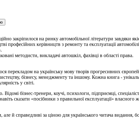
ою
дійно закріпилося на ринку автомобільної літератури завдяки які
тві професійних керівництв з ремонту та експлуатації автомобілі
.
вані методисти, викладачі автошкіл, фахівці в області права.
ося перекладом на українську мову творів прогресивних європей
истецтву, бізнесу, менеджменту та іншому. Кожна книга - унікал
ярність у світі.
 Відомі бізнес-тренери, коучі, психологи, підприємці, спеціаліст
авіть сказати «посібники з правильної експлуатації» власного жи
але й справедливі за ціною для українського читача видання, бо