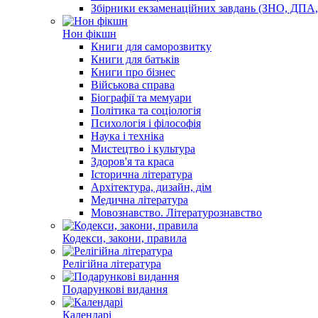
Збірники екзаменаційних завдань (ЗНО, ДПА
Нон фікшн
Книги для саморозвитку
Книги для батьків
Книги про бізнес
Військова справа
Біографії та мемуари
Політика та соціологія
Психологія і філософія
Наука і техніка
Мистецтво і культура
Здоров'я та краса
Історична література
Архітектура, дизайн, дім
Медична література
Мовознавство. Літературознавство
Кодекси, закони, правила
Релігійна література
Подарункові видання
Календарі