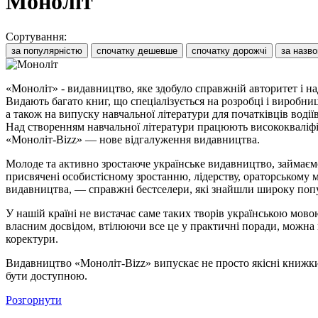
Моноліт
Сортування:
за популярністю
спочатку дешевше
спочатку дорожчі
за назв
«Моноліт» - видавництво, яке здобуло справжній авторитет і на
Видають багато книг, що спеціалізується на розробці і виробниц
а також на випуску навчальної літератури для початківців водіїв
Над створенням навчальної літератури працюють висококваліфіко
«Моноліт-Bizz» — нове відгалуження видавництва.
Молоде та активно зростаюче українське видавництво, займаєм
присвячені особистісному зростанню, лідерству, ораторському м
видавництва, — справжні бестселери, які знайшли широку попул
У нашій країні не вистачає саме таких творів українською мовою.
власним досвідом, втілюючи все це у практичні поради, можна н
коректури.
Видавництво «Моноліт-Bizz» випускає не просто якісні книжки, 
бути доступною.
Розгорнути