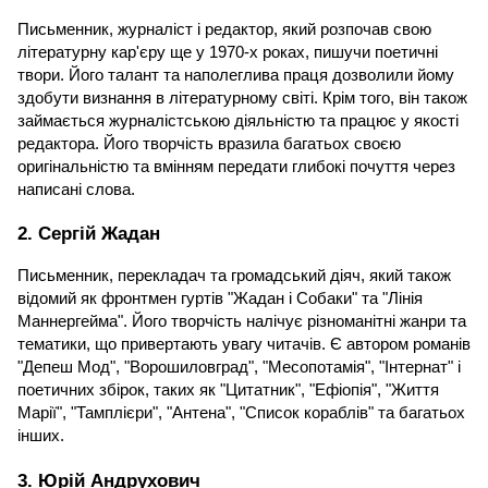
Письменник, журналіст і редактор, який розпочав свою 
літературну кар'єру ще у 1970-х роках, пишучи поетичні 
твори. Його талант та наполеглива праця дозволили йому 
здобути визнання в літературному світі. Крім того, він також 
займається журналістською діяльністю та працює у якості 
редактора. Його творчість вразила багатьох своєю 
оригінальністю та вмінням передати глибокі почуття через 
написані слова.
2. Сергій Жадан
Письменник, перекладач та громадський діяч, який також 
відомий як фронтмен гуртів "Жадан і Собаки" та "Лінія 
Маннергейма". Його творчість налічує різноманітні жанри та 
тематики, що привертають увагу читачів. Є автором романів 
"Депеш Мод", "Ворошиловград", "Месопотамія", "Інтернат" і 
поетичних збірок, таких як "Цитатник", "Ефіопія", "Життя 
Марії", "Тамплієри", "Антена", "Список кораблів" та багатьох 
інших.
3. Юрій Андрухович