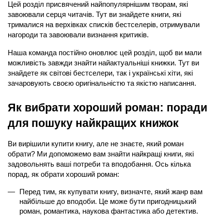
Цей розділ присвячений найпопулярнішим творам, які 
завоювали серця читачів. Тут ви знайдете книги, які 
трималися на верхівках списків бестселерів, отримували 
нагороди та завоювали визнання критиків.
Наша команда постійно оновлює цей розділ, щоб ви мали 
можливість завжди знайти найактуальніші книжки. Тут ви 
знайдете як світові бестселери, так і українські хіти, які 
зачаровують своєю оригінальністю та якістю написання.
Як вибрати хороший роман: поради 
для пошуку найкращих книжок
Ви вирішили купити книгу, але не знаєте, який роман 
обрати? Ми допоможемо вам знайти найкращі книги, які 
задовольнять ваші потреби та вподобання. Ось кілька 
порад, як обрати хороший роман:
Перед тим, як купувати книгу, визначте, який жанр вам 
найбільше до вподоби. Це може бути пригодницький 
роман, романтика, наукова фантастика або детектив. 