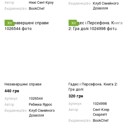
Автор
Ніккі Сент-Кроу
Видавництво
Клуб Сімейного
Дозвілля
Видавництво
BookChef
Хіт
Хіт
Незавершені справи
Гадес і Персефона. Книга 2:
Гра долі
440 грн
320 грн
Артикул
1026544
Артикул
1024998
Автор
Ребекка Яррос
Автор
Сент-Клер
Видавництво
Клуб Сімейного
Скарлетт
Дозвілля
Видавництво
BookChef