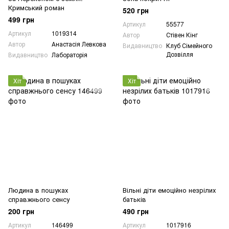
Кримський роман
520 грн
499 грн
Артикул
55577
Артикул
1019314
Автор
Стівен Кінг
Автор
Анастасія Левкова
Видавництво
Клуб Сімейного
Дозвілля
Видавництво
Лабораторія
Хіт
Хіт
Людина в пошуках
Вільні діти емоційно незрілих
справжнього сенсу
батьків
200 грн
490 грн
Артикул
146499
Артикул
1017916