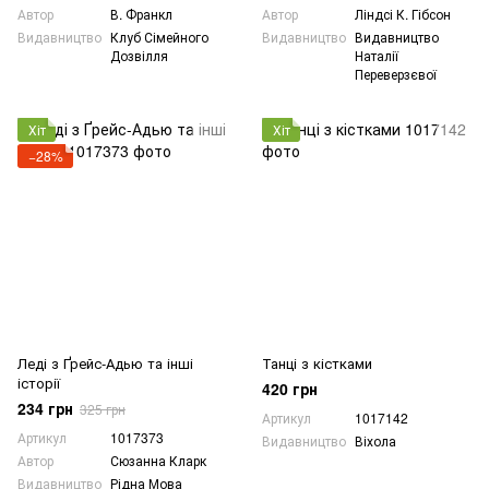
Автор
В. Франкл
Автор
Ліндсі К. Гібсон
Видавництво
Клуб Сімейного
Видавництво
Видавництво
Дозвілля
Наталії
Переверзєвої
Хіт
Хіт
−28%
Леді з Ґрейс-Адью та інші
Танці з кістками
історії
420 грн
234 грн
325 грн
Артикул
1017142
Артикул
1017373
Видавництво
Віхола
Автор
Сюзанна Кларк
Видавництво
Рідна Мова