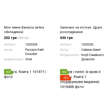
Моя темна Ванесса (м'яка
Записано на кістках. Друге
обкладинка)
розслідування
252 грн
430 грн
280 грн
Артикул
1023326
Артикул
1020232
Автор
Расселл Кейт
Автор
Саймон Бекет
Елізабет
Видавництво
Клуб Сімейного
Видавництво
Vivat
Дозвілля
Хіт
Хіт
−5%