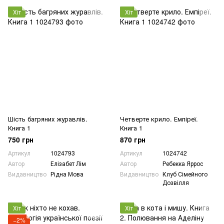
Хіт
Хіт
Шість багряних журавлів.
Четверте крило. Емпіреї.
Книга 1
Книга 1
750 грн
870 грн
Артикул
1024793
Артикул
1024742
Автор
Елізабет Лім
Автор
Ребекка Яррос
Видавництво
Рідна Мова
Видавництво
Клуб Сімейного
Дозвілля
Хіт
Хіт
−2%