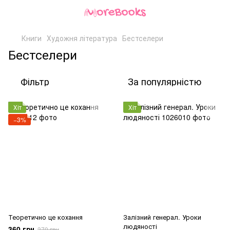
Книги
Художня література
Бестселери
Бестселери
Фільтр
За популярністю
Хіт
Хіт
−3%
Теоретично це кохання
Залізний генерал. Уроки
людяності
360 грн
370 грн