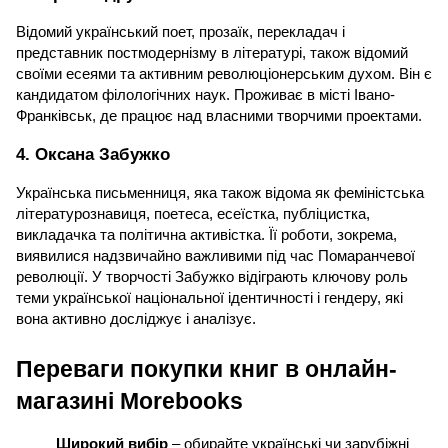
Відомий український поет, прозаїк, перекладач і 
представник постмодернізму в літературі, також відомий 
своїми есеями та активним революціонерським духом. Він є 
кандидатом філологічних наук. Проживає в місті Івано-
Франківськ, де працює над власними творчими проектами.
4. Оксана Забужко
Українська письменниця, яка також відома як феміністська 
літературознавиця, поетеса, есеїстка, публіцистка, 
викладачка та політична активістка. Її роботи, зокрема, 
виявилися надзвичайно важливими під час Помаранчевої 
революції. У творчості Забужко відіграють ключову роль 
теми української національної ідентичності і гендеру, які 
вона активно досліджує і аналізує.
Переваги покупки книг в онлайн-
магазині Morebooks
Широкий вибір
 – обирайте українські чи зарубіжні 