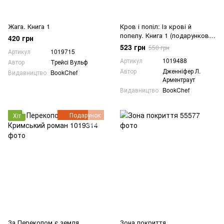
Жага. Книга 1
Кров і попіл: Із крові й
попелу. Книга 1 (подарункове
420 грн
видання)
523 грн
550 грн
Артикул
1019715
Артикул
1019488
Автор
Трейсі Вульф
Автор
Дженніфер Л.
Видавництво
BookChef
Арментраут
Видавництво
BookChef
Подарунок
Хіт
За Перекопом є земля.
Зона покриття