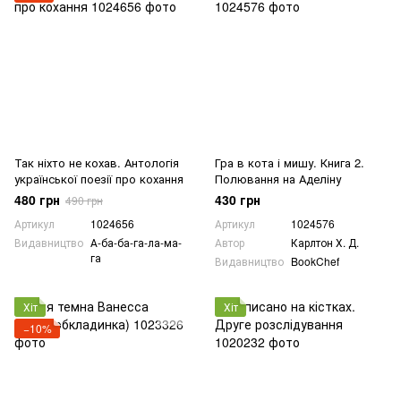
Так ніхто не кохав. Антологія
Гра в кота і мишу. Книга 2.
української поезії про кохання
Полювання на Аделіну
480 грн
430 грн
490 грн
Артикул
1024656
Артикул
1024576
Видавництво
А-ба-ба-га-ла-ма-
Автор
Карлтон Х. Д.
га
Видавництво
BookChef
Хіт
Хіт
−10%