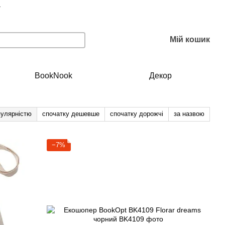
г
Мій кошик
BookNook
Декор
пулярністю
спочатку дешевше
спочатку дорожчі
за назвою
−7%