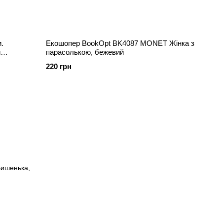
.
Екошопер BookOpt BK4087 MONET Жінка з
и
парасолькою, бежевий
220 грн