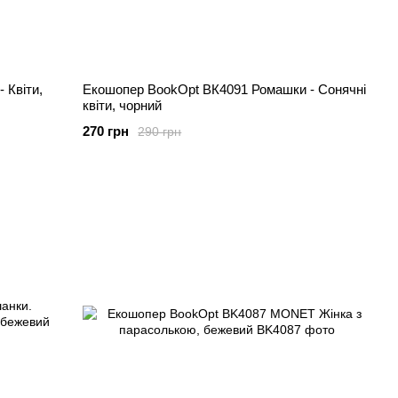
 Квіти,
Екошопер BookOpt ВК4091 Ромашки - Сонячні
квіти, чорний
270 грн
290 грн