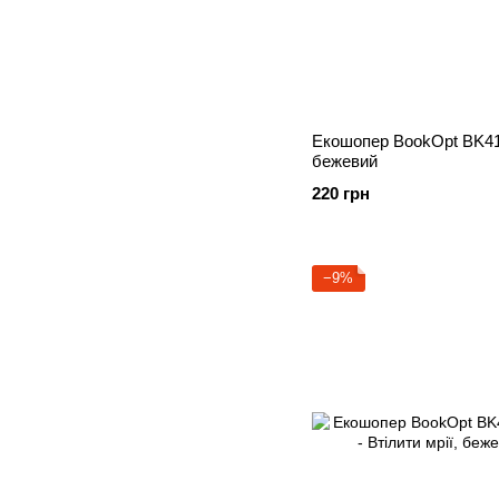
Екошопер BookOpt BK41
бежевий
220 грн
−9%