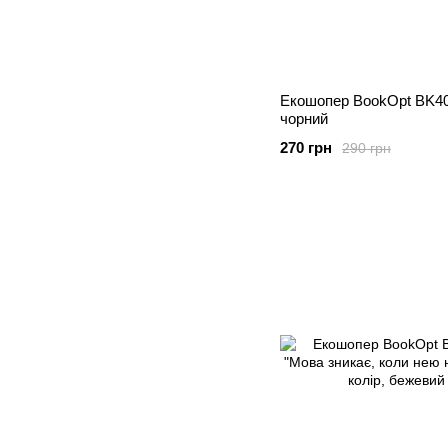
Екошопер BookOpt BK40
чорний
270 грн
290 грн