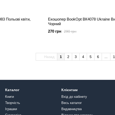
3 Польові квіти,
Екошопер BookOpt ВК4078 Ukraine В
Чорний
270 грн
290 грн
Назад
1
2
3
4
5
6
...
1
Каталог
Клієнтам
Книги
Вхід до кабінету
Творчість
Весь каталог
Іграшки
Видавництва