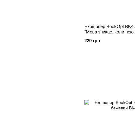
Екошопер BookOpt BK40
"Мова зникає, коли нею 
любов" колір, бежевий
220 грн