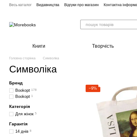
Перейти до основного контенту
Весь каталог
Видавництва
Відгуки про магазин
Контактна інформа
Книги
Творчість
Головна сторінка
Символіка
Символіка
Бренд
−9%
Bookopt
178
Bookopt
1
Категорія
Для жінок
5
Гарантія
14 днів
8