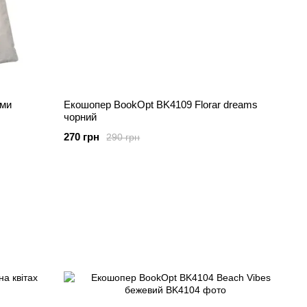
ами
Екошопер BookOpt BK4109 Florar dreams
чорний
270 грн
290 грн