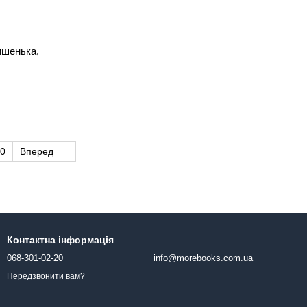
ишенька,
0
Вперед
Контактна інформація
068-301-02-20
info@morebooks.com.ua
Передзвонити вам?