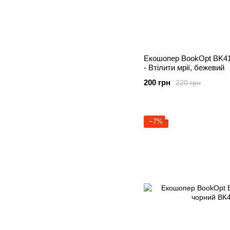
Екошопер BookOpt BK41
- Втілити мрії, бежевий
200 грн
220 грн
−7%