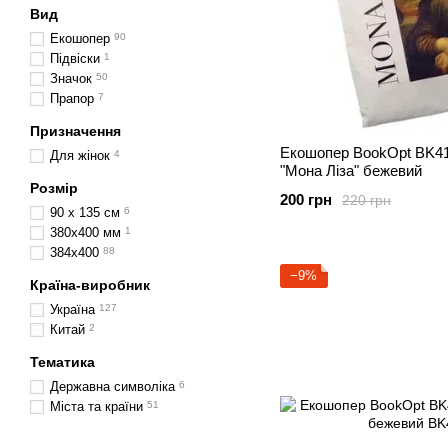
Вид
Екошопер
90
Підвіски
1
Значок
50
Прапор
7
Призначення
Екошопер BookOpt BK41
Для жінок
4
"Мона Ліза" бежевий
Розмір
200 грн
220 грн
90 x 135 см
6
380х400 мм
1
384х400
88
−9%
Країна-виробник
Україна
127
Китай
2
Тематика
Державна символіка
6
Міста та країни
51