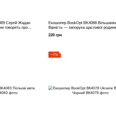
89 Сергій Жадан
Екошопер BookOpt BK4088 Вільшанки
не говорять про
Вірність — запорука щасливої родин
бежевий
220 грн
−7%