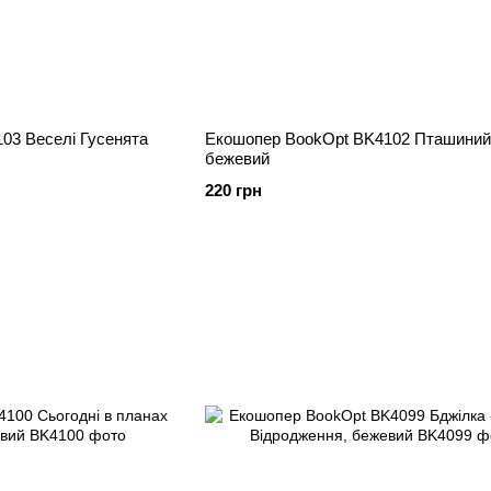
03 Веселі Гусенята
Екошопер BookOpt BK4102 Пташиний
бежевий
220 грн