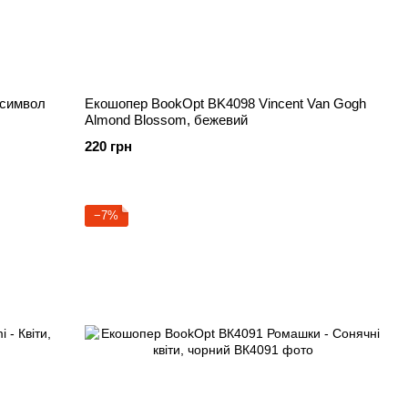
 символ
Екошопер BookOpt BK4098 Vincent Van Gogh
Almond Blossom, бежевий
220 грн
−7%