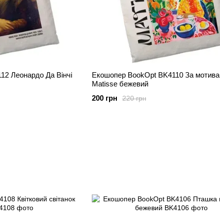
12 Леонардо Да Вінчі
Екошопер BookOpt BK4110 За мотив
Matisse бежевий
200 грн
220 грн