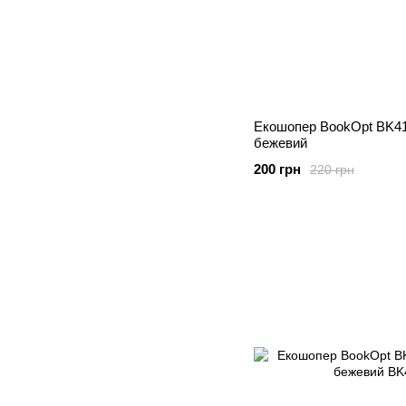
Екошопер BookOpt BK410
бежевий
200 грн
220 грн