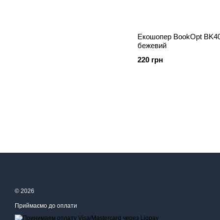
Екошопер BookOpt BK408
бежевий
220 грн
© 2026
Приймаємо до оплати