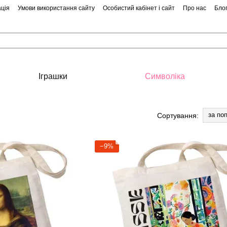
ція
Умови використання сайту
Особистий кабінет і сайт
Про нас
Бло
Іграшки
Символіка
за по
Сортування:
−9%