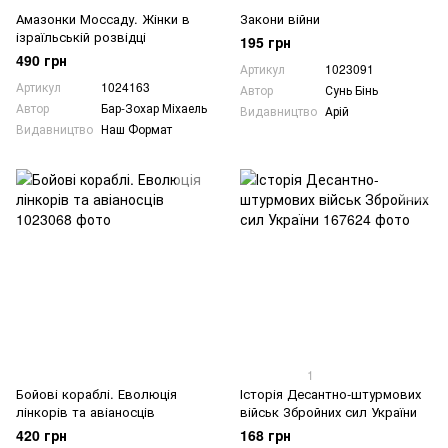
Амазонки Моссаду. Жінки в
Закони війни
ізраїльській розвідці
195 грн
490 грн
Артикул
1023091
Артикул
1024163
Автор
Сунь Бінь
Автор
Бар-Зохар Міхаель
Видавництво
Арій
Видавництво
Наш Формат
1
Бойові кораблі. Еволюція
Історія Десантно-штурмових
лінкорів та авіаносців
військ Збройних сил України
420 грн
168 грн