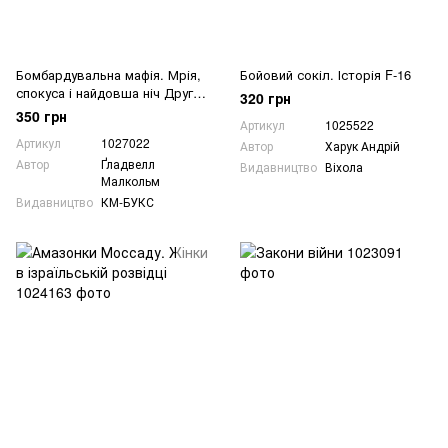
Бомбардувальна мафія. Мрія,
Бойовий сокіл. Історія F-16
спокуса і найдовша ніч Другої
320 грн
світової
350 грн
Артикул
1025522
Артикул
1027022
Автор
Харук Андрій
Автор
Ґладвелл
Видавництво
Віхола
Малкольм
Видавництво
КМ-БУКС