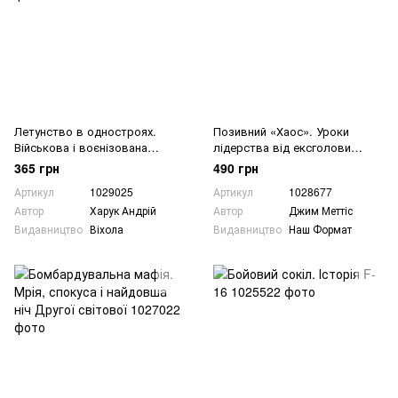
Летунство в одностроях.
Позивний «Хаос». Уроки
Військова і воєнізована
лідерства від ексголови
авіація України
Пентагону
365 грн
490 грн
Артикул
1029025
Артикул
1028677
Автор
Харук Андрій
Автор
Джим Меттіс
Видавництво
Віхола
Видавництво
Наш Формат