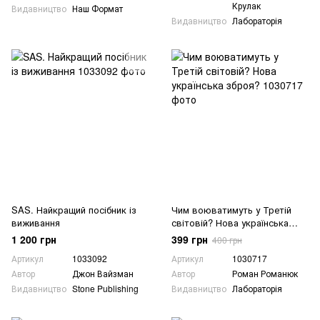
Крулак
Видавництво
Наш Формат
Видавництво
Лабораторія
SAS. Найкращий посібник із
Чим воюватимуть у Третій
виживання
світовій? Нова українська
зброя?
1 200 грн
399 грн
400 грн
Артикул
1033092
Артикул
1030717
Автор
Джон Вайзман
Автор
Роман Романюк
Видавництво
Stone Publishing
Видавництво
Лабораторія