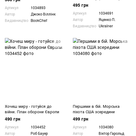
полоні
495 грн
Артикул
1034893
Артикул
1034691
Автор
Джоко Віллінк
Автор
Яценко П.
Видавництво
BookChef
Видавництво
Ukraїner
Хочеш миру - готуйся до
Першими в бій. Морська
війни. План оборони Європи
піхота США зсередини
490 грн
499 грн
Артикул
1034452
Артикул
1034080
Автор
Роб Бауер
Автор
Віктор Гарольд