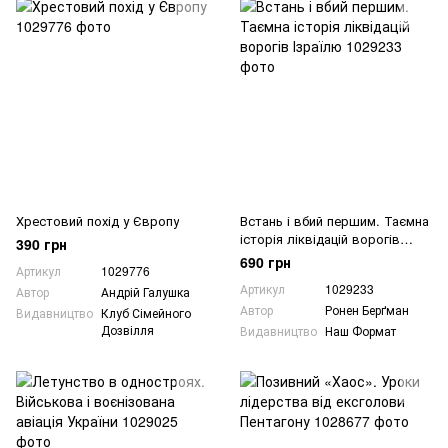
Хрестовий похід у Європу
Встань і вбий першим. Таємна
історія ліквідацій ворогів
390 грн
Ізраїлю
690 грн
Артикул
1029776
Артикул
1029233
Автор
Андрій Галушка
Автор
Ронен Берґман
Видавництво
Клуб Сімейного
Дозвілля
Видавництво
Наш Формат