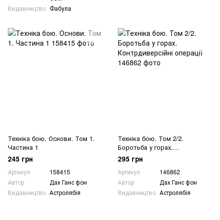
Видавництво
Фабула
Техніка бою. Основи. Том 1.
Техніка бою. Том 2/2.
Частина 1
Боротьба у горах.
Контрдиверсійні операції
245 грн
295 грн
Артикул
158415
Артикул
146862
Автор
Дах Ганс фон
Автор
Дах Ганс фон
Видавництво
Астролябія
Видавництво
Астролябія