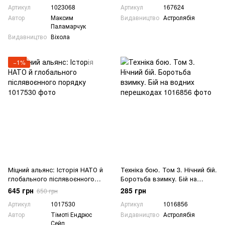
Артикул
1023068
Артикул
167624
Автор
Максим
Видавництво
Астролябія
Паламарчук
Видавництво
Віхола
−1%
Міцний альянс: Історія НАТО й
Техніка бою. Том 3. Нічний бій.
глобального післявоєнного
Боротьба взимку. Бій на
порядку
водних перешкодах
645 грн
285 грн
650 грн
Артикул
1017530
Артикул
1016856
Автор
Тімоті Ендрюс
Видавництво
Астролябія
Сейп