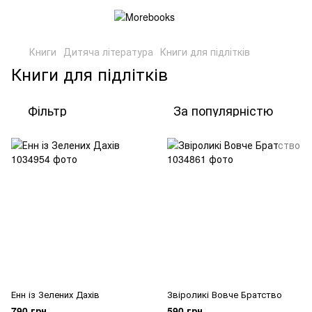
Книги
Дитяча література
Книги для підлітків
Книги для підлітків
Фільтр
За популярністю
Енн із Зелених Дахів
Звіроликі Вовче Братство
790 грн
590 грн