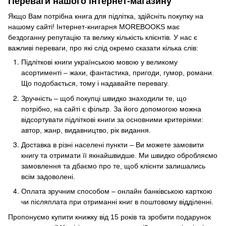
Переваги нашого інтернет-магазину
Якщо Вам потрібна книга для підлітка, здійсніть покупку на
нашому сайті! Інтернет-книгарня MOREBOOKS має
бездоганну репутацію та велику кількість клієнтів. У нас є
важливі переваги, про які слід окремо сказати кілька слів:
Підліткові книги українською мовою у великому
асортименті – жахи, фантастика, пригоди, гумор, романи.
Що подобається, тому і надавайте перевагу.
Зручність – щоб покупці швидко знаходили те, що
потрібно, на сайті є фільтр. За його допомогою можна
відсортувати підліткові книги за основними критеріями:
автор, жанр, видавництво, рік видання.
Доставка в різні населені пункти – Ви можете замовити
книгу та отримати її якнайшвидше. Ми швидко обробляємо
замовлення та дбаємо про те, щоб клієнти залишались
всім задоволені.
Оплата зручним способом – онлайн банківською карткою
чи післяплата при отриманні книг в поштовому відділенні.
Пропонуємо купити книжку від 15 років та зробити подарунок