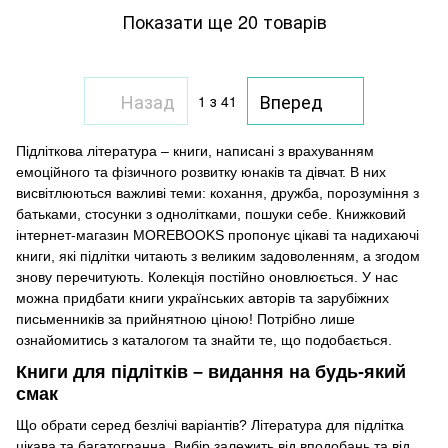
Показати ще 20 товарів
Назад
Вперед
1
з 41
Підліткова література – книги, написані з врахуванням
емоційного та фізичного розвитку юнаків та дівчат. В них
висвітлюються важливі теми: кохання, дружба, порозуміння з
батьками, стосунки з однолітками, пошуки себе. Книжковий
інтернет-магазин MOREBOOKS пропонує цікаві та надихаючі
книги, які підлітки читають з великим задоволенням, а згодом
знову перечитують. Колекція постійно оновлюється. У нас
можна придбати книги українських авторів та зарубіжних
письменників за прийнятною ціною! Потрібно лише
ознайомитись з каталогом та знайти те, що подобається.
Книги для підлітків – видання на будь-який
смак
Що обрати серед безлічі варіантів? Література для підлітка
цікава та багатогранна. Вибір залежить від вподобань та від