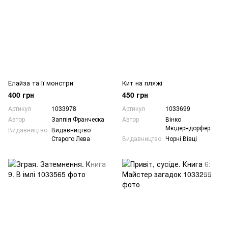
Елайза та її монстри
Кит на пляжі
400 грн
450 грн
Артикул
1033978
Артикул
1033699
Автор
Заппія Франческа
Автор
Вінко
Мюдерндорфер
Видавництво
Видавництво
Старого Лева
Видавництво
Чорні Вівці