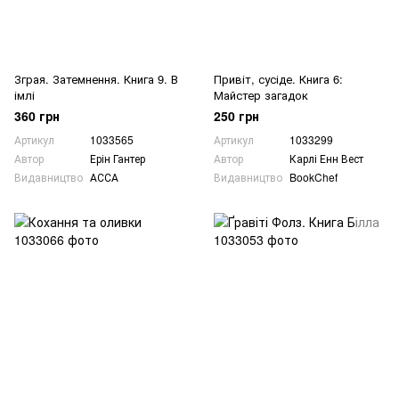
Зграя. Затемнення. Книга 9. В
Привіт, сусіде. Книга 6:
імлі
Майстер загадок
360 грн
250 грн
Артикул
1033565
Артикул
1033299
Автор
Ерін Гантер
Автор
Карлі Енн Вест
Видавництво
АССА
Видавництво
BookChef