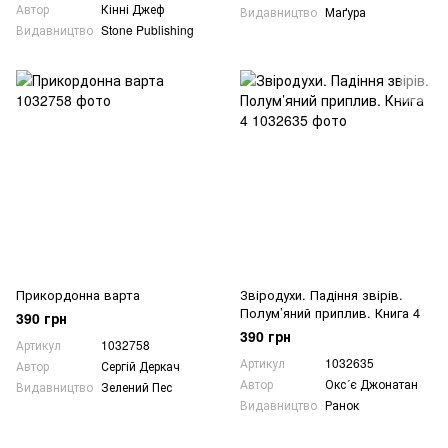
Автор
Кінні Джеф
Видавництво
Маґура
Видавництво
Stone Publishing
Прикордонна варта
Звіродухи. Падіння звірів.
Полум’яний приплив. Книга 4
390 грн
390 грн
Артикул
1032758
Артикул
1032635
Автор
Сергій Деркач
Автор
Окс´є Джонатан
Видавництво
Зелений Пес
Видавництво
Ранок