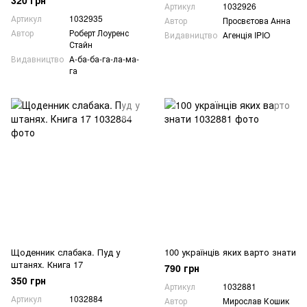
320 грн
Артикул
1032926
Артикул
1032935
Автор
Просвєтова Анна
Автор
Роберт Лоуренс
Видавництво
Агенція IPIO
Стайн
Видавництво
А-ба-ба-га-ла-ма-
га
Щоденник слабака. Пуд у
100 українців яких варто знати
штанях. Книга 17
790 грн
350 грн
Артикул
1032881
Артикул
1032884
Автор
Мирослав Кошик