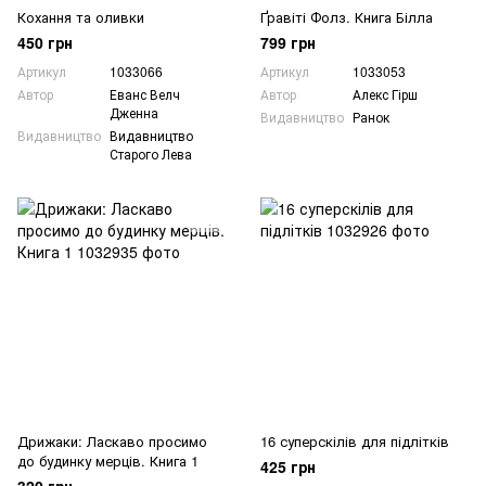
Кохання та оливки
Ґравіті Фолз. Книга Білла
450 грн
799 грн
Артикул
1033066
Артикул
1033053
Автор
Еванс Велч
Автор
Алекс Гірш
Дженна
Видавництво
Ранок
Видавництво
Видавництво
Старого Лева
Дрижаки: Ласкаво просимо
16 суперскілів для підлітків
до будинку мерців. Книга 1
425 грн