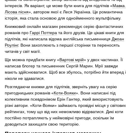
інтересів. Як варіант, це може бути книга для підлітків «
Мавка.
Лісова пісня
», автором якої є Леся Українка. Це романтична
історія, яка стала основою для однойменного мультфільму.
Книжковий онлайн магазин рекомендує серію фантастичних
романів про
Гаррі Поттера
та його друзів. Це цікаві книги для
підлітків, які написала відома англійська письменниця
Джоан
Роулінг
. Вони захоплюють з першої сторінки та переносять
читачів у світ магії.
Ще можна придбати книгу «
Вартові мрій
» у двох частинах. Її
написав блогер та письменник Сергій Марин. Мрії завжди
мають здійснюватися. Щоб все збулось, потрібно йти вперед і
ніколи не здаватися.
Розглядаючи книжки для підлітків, зверніть увагу на серію
пригодницьких романів «
Коти-Вояки
». Вони написані під
колективним псевдонімом Ерін Гантер, який використовують
різні автори. «Коти-Вояки» займають провідні місця у світових
рейтингах, тому що від них неможливо відірватися. Дикі коти
постійно потрапляють у неймовірні пригоди, оскільки їм
доводиться захищати свою територію.