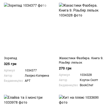
Зорепад
Жахастики Фазбера. Книга 9.
Різьбяр ляльок
325 грн
270 грн
Артикул
1034377
Артикул
1034328
Автор
Лазірко Катерина
Автор
Коутон Скотт
Видавництво
АРТ
Видавництво
BookChef