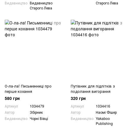
Видавництво
Видавництво
Старого Лева
Старого Лева
О-ла-ла! Письменниці про
Путівник для підлітків з
перше кохання
подолання вигорання
580 грн
320 грн
Артикул
1034479
Артикул
1034416
Автор
Збірник
Автор
Наомі Фішер
Видавництво
Чорні Вівці
Видавництво
Yakaboo
Publishing