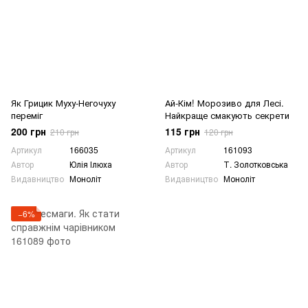
Як Грицик Муху-Негочуху
Ай-Кім! Морозиво для Лесі.
переміг
Найкраще смакують секрети
200 грн
115 грн
210 грн
120 грн
Артикул
166035
Артикул
161093
Автор
Юлія Ілюха
Автор
Т. Золотковська
Видавництво
Моноліт
Видавництво
Моноліт
−6%