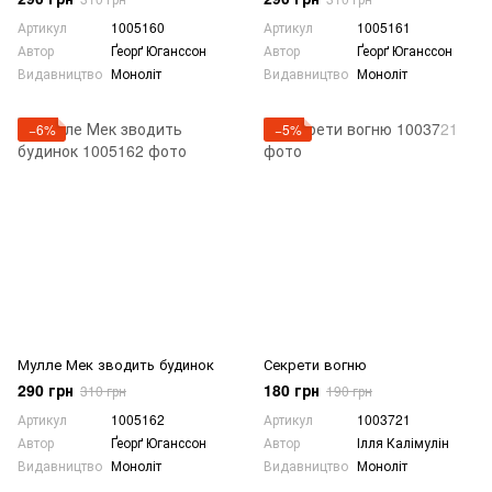
Артикул
1005160
Артикул
1005161
Автор
Ґеорґ Юганссон
Автор
Ґеорґ Юганссон
Видавництво
Моноліт
Видавництво
Моноліт
−6%
−5%
Мулле Мек зводить будинок
Секрети вогню
290 грн
180 грн
310 грн
190 грн
Артикул
1005162
Артикул
1003721
Автор
Ґеорґ Юганссон
Автор
Ілля Калімулін
Видавництво
Моноліт
Видавництво
Моноліт