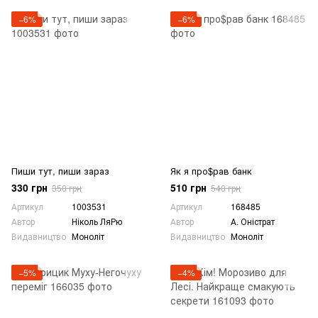
−6%
−6%
Пиши тут, пиши зараз
Як я про$рав банк
330 грн
510 грн
350 грн
540 грн
Артикул
1003531
Артикул
168485
Автор
Ніколь ЛяРю
Автор
А. Оністрат
Видавництво
Моноліт
Видавництво
Моноліт
−5%
−4%