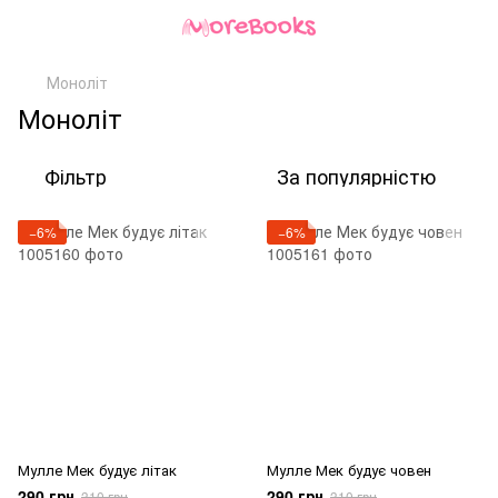
Моноліт
Моноліт
Фільтр
За популярністю
−6%
−6%
Мулле Мек будує літак
Мулле Мек будує човен
290 грн
290 грн
310 грн
310 грн