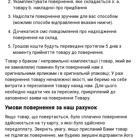
Укомплектувати повернення, яке складається з: a.
товару b. накладної про придбання
Надіслати повернення зручним для вас способом
(можливі способи відправлення вказані нижче).
Дочекатися смс-повідомлення про надходження
повернення на склад.
Грошові кошти будуть переведені протягом 5 днів з
моменту прийняття товару до повернення.
Товар з браком / неправильної комплектації (товар, який ви
не замовляли) повинен бути повернений нам з
оригінальними ярликами і в оригінальній упаковці; У разі
повернення товару неналежної якості, ми беремо на себе
витрати з пересилання товару назад нам. Для цього
необхідно надати чек за пересилку, прикріплений до
заповненої заяви на повернення Товару;
Умови повернення за наш рахунок
Якщо товар, що повертається, було сплачено повернення
здійснюється на ту карту, з якої було здійснено
передоплату. Зверніть увагу, якщо присланий Вами товар
не підлягає поверненню, ми будемо змушені відправити його