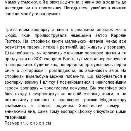
мамину сумочку, а й в рюкзак дитини, з яким вона ходить до
дитсадка чи на прогулянку. Погодьтеся, улюблена книжка
завжди має бути під рукою)
Прототипом зоопарку з книги є реальний зоопарк міста
Цюріх, який проілюструвала німецький автор Каролін
Гертлер. На сторінках книги маленьких читачів чекає все
розмаїття тварин, птахів і рептилій, що живуть у зоопарку.
Діти побачать, як крокують стежками зоопарку пінгвіни та
проїдуться на ЗОО експресі. Вночі, тут можна переночувати
в спеціальних будиночках, попередньо прогулявшись перед
сном з ліхтариком і розглядаючи, як засинають звірі. На
сторінках вімельбуха можна побачити, що відбувається в
зоопарку взимку і влітку і познайомитися з найголовнішим
героєм зоопарку – золотистим лемуром. Він зустрічає всіх
біля входу і супроводжує на кожній сторінці книги, а на
останньому розвороті в оранжереї тропіків Мадагаскару
знайомить зі своєю родиною. Золотистий лемур –
зникаючий вид, саме тому зоопарк Цюріху опікується цими
тваринами.
Размер 11,3 х 15 х 1 см