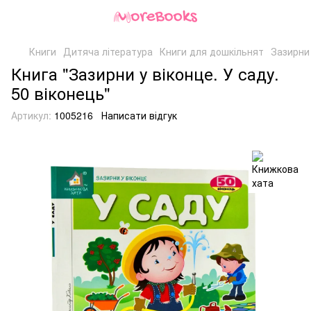
Книги
Дитяча література
Книги для дошкільнят
Зазирни 
Книга "Зазирни у віконце. У саду.
50 віконець"
Артикул:
1005216
Написати відгук