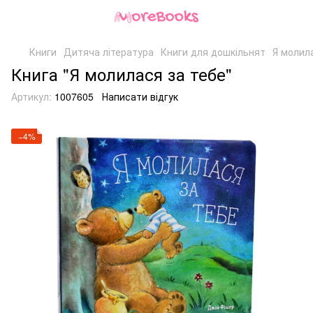
Книги
Дитяча література
Книги для дошкільнят
Я молил
Книга "Я молилася за тебе"
Артикул:
1007605
Написати відгук
−4%