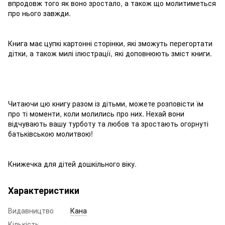
впродовж того як воно зростало, а також що молитиметься
про нього завжди.
⠀
Книга має цупкі картонні сторінки, які зможуть перегортати
дітки, а також милі ілюстрації, які доповнюють зміст книги.
⠀
Читаючи цю книгу разом із дітьми, можете розповісти їм
про ті моменти, коли молились про них. Нехай вони
відчувають вашу турботу та любов та зростають огорнуті
батьківською молитвою!
⠀
Книжечка для дітей дошкільного віку.
Характеристики
Видавництво
Кана
Кількість