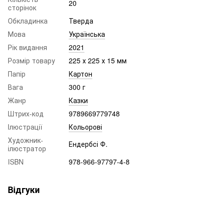
20
сторінок
Обкладинка
Тверда
Мова
Українська
Рік видання
2021
Розмір товару
225 х 225 х 15 мм
Папір
Картон
Вага
300 г
Жанр
Казки
Штрих-код
9789669779748
Ілюстрації
Кольорові
Художник-
Ендербсі Ф.
ілюстратор
ISBN
978-966-97797-4-8
Відгуки