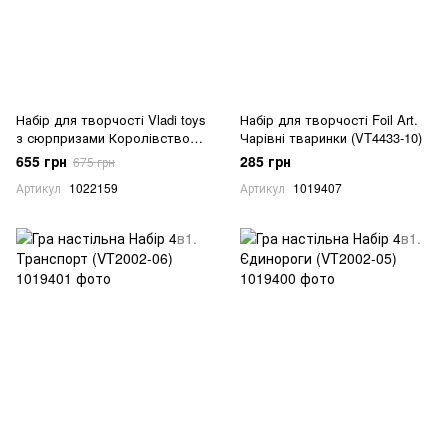
Набір для творчості Vladi toys
Набір для творчості Foil Art.
з сюрпризами Королівство
Чарівні тваринки (VT4433-10)
солодощів (VT8080-04)
655 грн
285 грн
675 грн
Артикул
1022159
Артикул
1019407