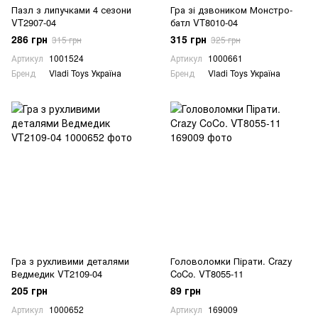
Пазл з липучками 4 сезони
Гра зі дзвоником Монстро-
VT2907-04
батл VT8010-04
286 грн
315 грн
315 грн
325 грн
Артикул
1001524
Артикул
1000661
Бренд
Vladi Toys Україна
Бренд
Vladi Toys Україна
Гра з рухливими деталями
Головоломки Пірати. Crazy
Ведмедик VT2109-04
CoCo. VT8055-11
205 грн
89 грн
Артикул
1000652
Артикул
169009