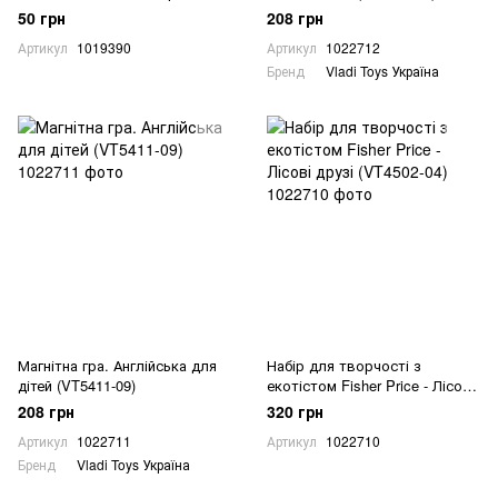
50 грн
208 грн
Артикул
1019390
Артикул
1022712
Бренд
Vladi Toys Україна
Магнітна гра. Англійська для
Набір для творчості з
дітей (VT5411-09)
екотістом Fisher Price - Лісові
друзі (VT4502-04)
208 грн
320 грн
Артикул
1022711
Артикул
1022710
Бренд
Vladi Toys Україна