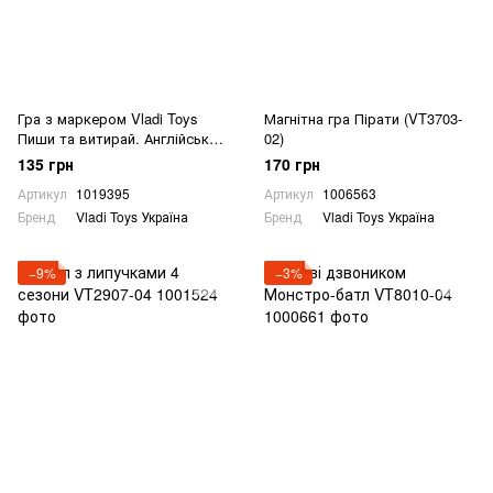
Гра з маркером Vladi Toys
Магнітна гра Пірати (VT3703-
Пиши та витирай. Англійський
02)
алфавіт
135 грн
170 грн
Артикул
1019395
Артикул
1006563
Бренд
Vladi Toys Україна
Бренд
Vladi Toys Україна
−9%
−3%