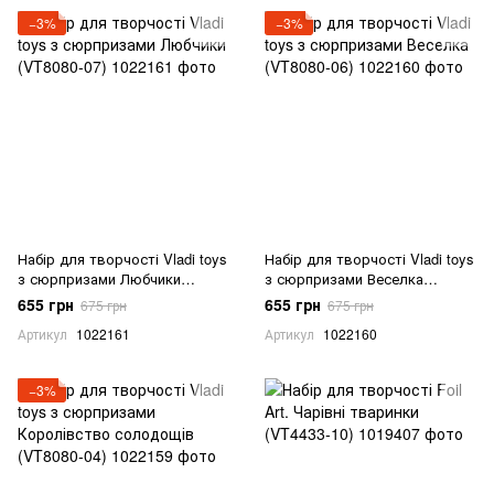
−3%
−3%
Набір для творчості Vladi toys
Набір для творчості Vladi toys
з сюрпризами Любчики
з сюрпризами Веселка
(VT8080-07)
(VT8080-06)
655 грн
655 грн
675 грн
675 грн
Артикул
1022161
Артикул
1022160
−3%