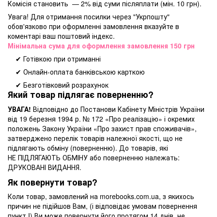
Комісія становить — 2% від суми післяплати (мін. 10 грн).
Увага! Для отримання посилки через "Укрпошту"
обов'язково при оформленні замовлення вказуйте в
коментарі ваш поштовий індекс.
Мінімальна сума для оформлення замовлення 150 грн
✔ Готівкою при отриманні
✔ Онлайн-оплата банківською карткою
✔ Безготівковий розрахунок
Який товар підлягає поверненню?
УВАГА!
Відповідно до Постанови Кабінету Міністрів України
від 19 березня 1994 р. № 172 «Про реалізацію» і окремих
положень Закону України «Про захист прав споживачів»,
затверджено перелік товарів належної якості, що не
підлягають обміну (поверненню). До товарів, які
НЕ ПІДЛЯГАЮТЬ ОБМІНУ або поверненню належать:
ДРУКОВАНІ ВИДАННЯ.
Як повернути товар?
Коли товар, замовлений на morebooks.com.ua, з якихось
причин не підійшов Вам, (і відповідає умовам повернення
пункт I) Ви може повернути його протягом 14 днів, не