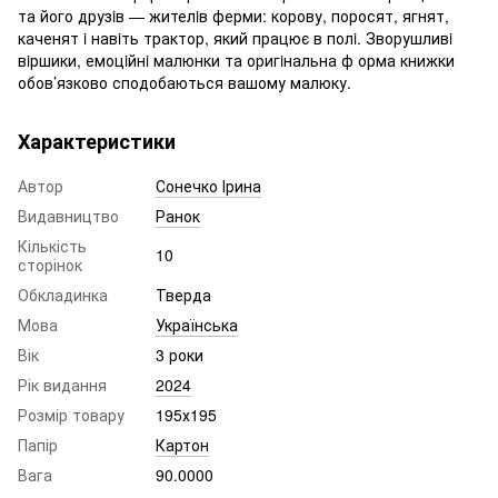
та його друзiв — жителiв ферми: корову, поросят, ягнят,
каченят i навiть трактор, який працює в полi. Зворушливi
вiршики, емоцiйнi малюнки та оригiнальна ф орма книжки
обов’язково сподобаються вашому малюку.
Характеристики
Автор
Сонечко Ірина
Видавництво
Ранок
Кількість
10
сторінок
Обкладинка
Тверда
Мова
Українська
Вік
3 роки
Рік видання
2024
Розмір товару
195х195
Папір
Картон
Вага
90.0000