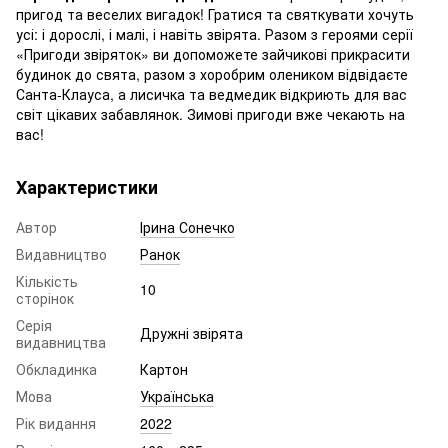
пригод та веселих вигадок! Гратися та святкувати хочуть
усі: і дорослі, і малі, і навіть звірята. Разом з героями серії
«Пригоди звіряток» ви допоможете зайчикові прикрасити
будинок до свята, разом з хоробрим олеником відвідаєте
Санта-Клауса, а лисичка та ведмедик відкриють для вас
світ цікавих забавлянок. Зимові пригоди вже чекають на
вас!
Характеристики
Автор
Ірина Сонечко
Видавництво
Ранок
Кількість
10
сторінок
Серія
Дружні звірята
видавництва
Обкладинка
Картон
Мова
Українська
Рік видання
2022