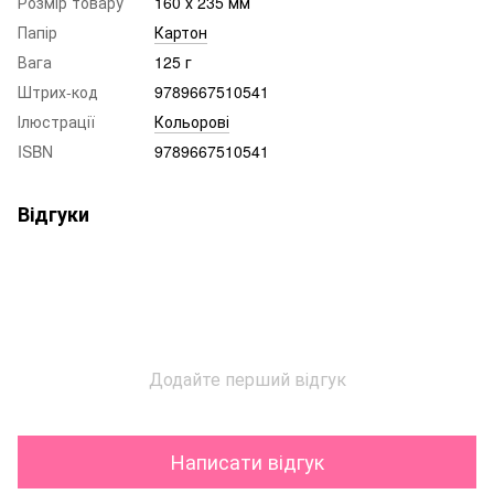
Розмір товару
160 х 235 мм
Папір
Картон
Вага
125 г
Штрих-код
9789667510541
Ілюстрації
Кольорові
ISBN
9789667510541
Відгуки
Додайте перший відгук
Написати відгук