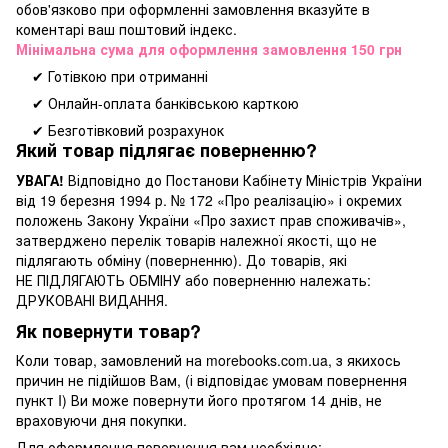
обов'язково при оформленні замовлення вказуйте в
коментарі ваш поштовий індекс.
Мінімальна сума для оформлення замовлення 150 грн
✔ Готівкою при отриманні
✔ Онлайн-оплата банківською карткою
✔ Безготівковий розрахунок
Який товар підлягає поверненню?
УВАГА!
Відповідно до Постанови Кабінету Міністрів України
від 19 березня 1994 р. № 172 «Про реалізацію» і окремих
положень Закону України «Про захист прав споживачів»,
затверджено перелік товарів належної якості, що не
підлягають обміну (поверненню). До товарів, які
НЕ ПІДЛЯГАЮТЬ ОБМІНУ або поверненню належать:
ДРУКОВАНІ ВИДАННЯ.
Як повернути товар?
Коли товар, замовлений на morebooks.com.ua, з якихось
причин не підійшов Вам, (і відповідає умовам повернення
пункт I) Ви може повернути його протягом 14 днів, не
враховуючи дня покупки.
Для оформлення повернення вам необхідно: