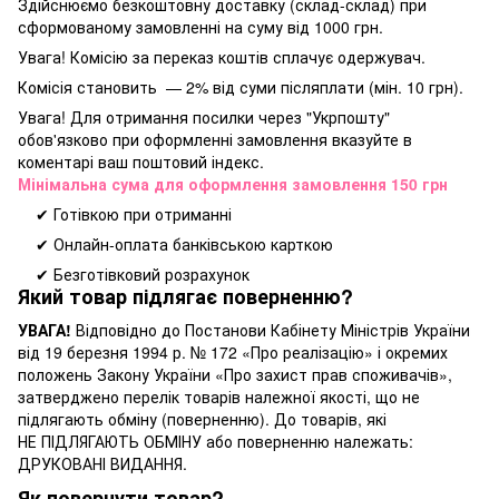
Здійснюємо безкоштовну доставку
(склад-склад) при
сформованому замовленні на суму від 1000 грн.
Увага! Комісію за переказ коштів сплачує одержувач.
Комісія становить — 2% від суми післяплати (мін. 10 грн).
Увага! Для отримання посилки через "Укрпошту"
обов'язково при оформленні замовлення вказуйте в
коментарі ваш поштовий індекс.
Мінімальна сума для оформлення замовлення 150 грн
✔ Готівкою при отриманні
✔ Онлайн-оплата банківською карткою
✔ Безготівковий розрахунок
Який товар підлягає поверненню?
УВАГА!
Відповідно до Постанови Кабінету Міністрів України
від 19 березня 1994 р. № 172 «Про реалізацію» і окремих
положень Закону України «Про захист прав споживачів»,
затверджено перелік товарів належної якості, що не
підлягають обміну (поверненню). До товарів, які
НЕ ПІДЛЯГАЮТЬ ОБМІНУ або поверненню належать:
ДРУКОВАНІ ВИДАННЯ.
Як повернути товар?