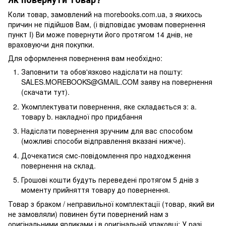
Коли товар, замовлений на morebooks.com.ua, з якихось
причин не підійшов Вам, (і відповідає умовам повернення
пункт I) Ви може повернути його протягом 14 днів, не
враховуючи дня покупки.
Для оформлення повернення вам необхідно:
Заповнити та обов'язково надіслати на пошту:
SALES.MOREBOOKS@GMAIL.COM заяву на повернення
(скачати тут).
Укомплектувати повернення, яке складається з: a.
товару b. накладної про придбання
Надіслати повернення зручним для вас способом
(можливі способи відправлення вказані нижче).
Дочекатися смс-повідомлення про надходження
повернення на склад.
Грошові кошти будуть переведені протягом 5 днів з
моменту прийняття товару до повернення.
Товар з браком / неправильної комплектації (товар, який ви
не замовляли) повинен бути повернений нам з
оригінальними ярликами і в оригінальній упаковці; У разі