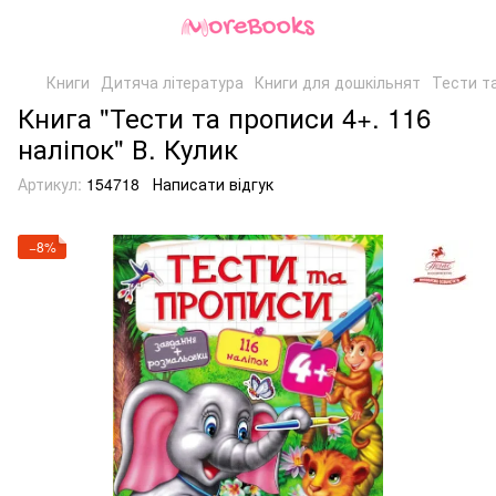
Книги
Дитяча література
Книги для дошкільнят
Тести та
Книга "Тести та прописи 4+. 116
наліпок" В. Кулик
Артикул:
154718
Написати відгук
−8%