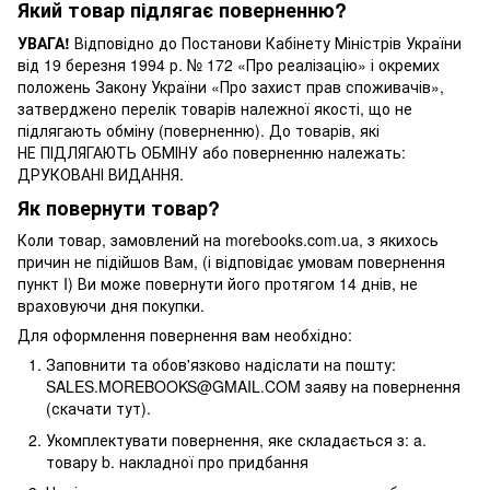
Який товар підлягає поверненню?
УВАГА!
Відповідно до Постанови Кабінету Міністрів України
від 19 березня 1994 р. № 172 «Про реалізацію» і окремих
положень Закону України «Про захист прав споживачів»,
затверджено перелік товарів належної якості, що не
підлягають обміну (поверненню). До товарів, які
НЕ ПІДЛЯГАЮТЬ ОБМІНУ або поверненню належать:
ДРУКОВАНІ ВИДАННЯ.
Як повернути товар?
Коли товар, замовлений на morebooks.com.ua, з якихось
причин не підійшов Вам, (і відповідає умовам повернення
пункт I) Ви може повернути його протягом 14 днів, не
враховуючи дня покупки.
Для оформлення повернення вам необхідно:
Заповнити та обов'язково надіслати на пошту:
SALES.MOREBOOKS@GMAIL.COM заяву на повернення
(скачати тут).
Укомплектувати повернення, яке складається з: a.
товару b. накладної про придбання