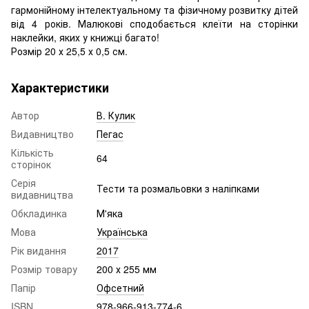
гармонійному інтелектуальному та фізичному розвитку дітей
від 4 років. Малюкові сподобається клеїти на сторінки
наклейки, яких у книжці багато!
Розмір 20 х 25,5 х 0,5 см.
Характеристики
Автор
В. Кулик
Видавництво
Пегас
Кількість
64
сторінок
Серія
Тести та розмальовки з наліпками
видавництва
Обкладинка
М'яка
Мова
Українська
Рік видання
2017
Розмір товару
200 х 255 мм
Папір
Офсетний
ISBN
978-966-913-774-6