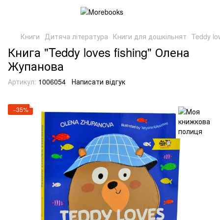
Книги
Дитяча література
Книги для дошкільнят
Teddy lov
Книга "Teddy loves fishing" Олена
Жупанова
Артикул:
1006054
Написати відгук
−35%