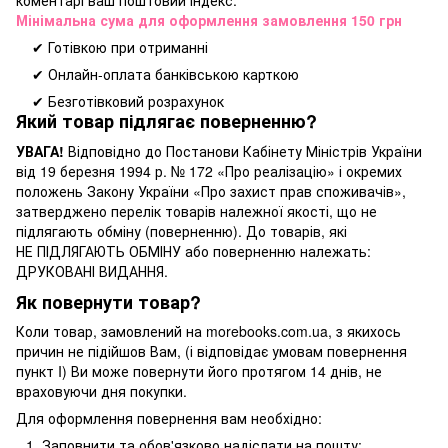
коментарі ваш поштовий індекс.
Мінімальна сума для оформлення замовлення 150 грн
✔ Готівкою при отриманні
✔ Онлайн-оплата банківською карткою
✔ Безготівковий розрахунок
Який товар підлягає поверненню?
УВАГА!
Відповідно до Постанови Кабінету Міністрів України
від 19 березня 1994 р. № 172 «Про реалізацію» і окремих
положень Закону України «Про захист прав споживачів»,
затверджено перелік товарів належної якості, що не
підлягають обміну (поверненню). До товарів, які
НЕ ПІДЛЯГАЮТЬ ОБМІНУ або поверненню належать:
ДРУКОВАНІ ВИДАННЯ.
Як повернути товар?
Коли товар, замовлений на morebooks.com.ua, з якихось
причин не підійшов Вам, (і відповідає умовам повернення
пункт I) Ви може повернути його протягом 14 днів, не
враховуючи дня покупки.
Для оформлення повернення вам необхідно:
Заповнити та обов'язково надіслати на пошту: