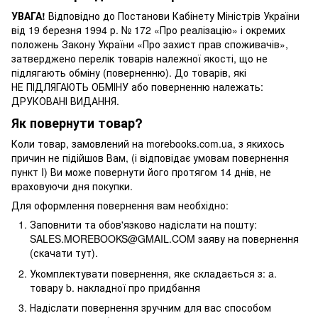
УВАГА!
Відповідно до Постанови Кабінету Міністрів України
від 19 березня 1994 р. № 172 «Про реалізацію» і окремих
положень Закону України «Про захист прав споживачів»,
затверджено перелік товарів належної якості, що не
підлягають обміну (поверненню). До товарів, які
НЕ ПІДЛЯГАЮТЬ ОБМІНУ або поверненню належать:
ДРУКОВАНІ ВИДАННЯ.
Як повернути товар?
Коли товар, замовлений на morebooks.com.ua, з якихось
причин не підійшов Вам, (і відповідає умовам повернення
пункт I) Ви може повернути його протягом 14 днів, не
враховуючи дня покупки.
Для оформлення повернення вам необхідно:
Заповнити та обов'язково надіслати на пошту:
SALES.MOREBOOKS@GMAIL.COM заяву на повернення
(скачати тут).
Укомплектувати повернення, яке складається з: a.
товару b. накладної про придбання
Надіслати повернення зручним для вас способом