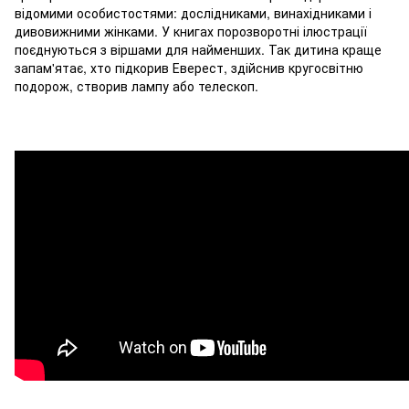
відомими особистостями: дослідниками, винахідниками і
дивовижними жінками. У книгах порозворотні ілюстрації
поєднуються з віршами для найменших. Так дитина краще
запам'ятає, хто підкорив Еверест, здійснив кругосвітню
подорож, створив лампу або телескоп.