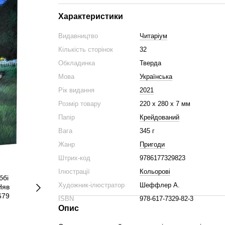
Характеристики
Видавництво
Читаріум
Кількість сторінок
32
Обкладинка
Тверда
Мова
Українська
Рік видання
2021
Розмір товару
220 х 280 х 7 мм
Папір
Крейдований
Вага
345 г
Жанр
Пригоди
Штрих-код
9786177329823
Ілюстрації
Кольорові
Художник-ілюстратор
Шеффлер А.
ISBN
978-617-7329-82-3
Опис