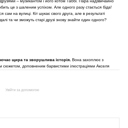
друзями – музикантом і його котом Таббі. Пара надзвичайно
бить це з шаленим успіхом. Але одного разу стається біда!
я сам на вулиці. Кіт шукає свого друга, але в результаті
алі та чи зможуть старі друзі знову знайти один одного?
ночас щира та зворушлива історія.
Вона захоплює з
им сюжетом, доповненим барвистими ілюстраціями Акселя
Увійти за допомогою