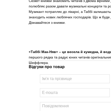
Сюжет книжки знайомить читачів з двома вірними 
полюбляє разом давати музикальні концерти та ро
Музикант потрапляє до лікарні, а Таббі залишаєтьс
знаходить нових люблячих господарів. Що ж буде д
Дізнавайтеся з книжки.
«Таббі Мак-Няв» – це весела й кумедна, й вод
першого рядка та радує юних читачів оригінальн
Шеффлера.
Відгуки про товар