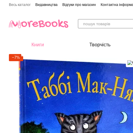
Перейти до основного контенту
Весь каталог
Видавництва
Відгуки про магазин
Контактна інформа
Книги
Творчість
−7%