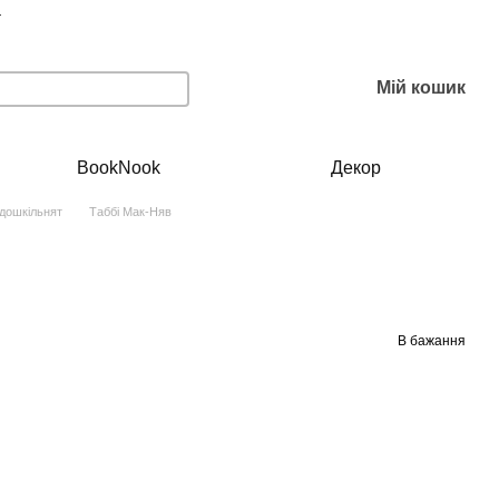
г
Мій кошик
BookNook
Декор
 дошкільнят
Таббі Мак-Няв
В бажання