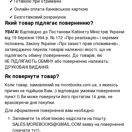
✔ Готівкою при отриманні
✔ Онлайн-оплата банківською карткою
✔ Безготівковий розрахунок
Який товар підлягає поверненню?
УВАГА!
Відповідно до Постанови Кабінету Міністрів України
від 19 березня 1994 р. № 172 «Про реалізацію» і окремих
положень Закону України «Про захист прав споживачів»,
затверджено перелік товарів належної якості, що не
підлягають обміну (поверненню). До товарів, які
НЕ ПІДЛЯГАЮТЬ ОБМІНУ або поверненню належать:
ДРУКОВАНІ ВИДАННЯ.
Як повернути товар?
Коли товар, замовлений на morebooks.com.ua, з якихось
причин не підійшов Вам, (і відповідає умовам повернення
пункт I) Ви може повернути його протягом 14 днів, не
враховуючи дня покупки.
Для оформлення повернення вам необхідно:
Заповнити та обов'язково надіслати на пошту:
SALES.MOREBOOKS@GMAIL.COM заяву на повернення
(скачати тут).