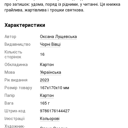
про затишок: удома, поряд із рідними, у читанні. Ця книжка
грайлива, жартівлива і трошки святкова.
Характеристики
Автор
Оксана Лущевська
Видавництво
Чорні Вівці
Кількість
16
сторінок
Обкладинка
Картон
Мова
Українська
Рік видання
2023
Розмір товару
167х170х10 мм
Папір
Картон
Вага
165 г
Штрих-код
9786176144427
Ілюстрації
Кольорові
Художник-