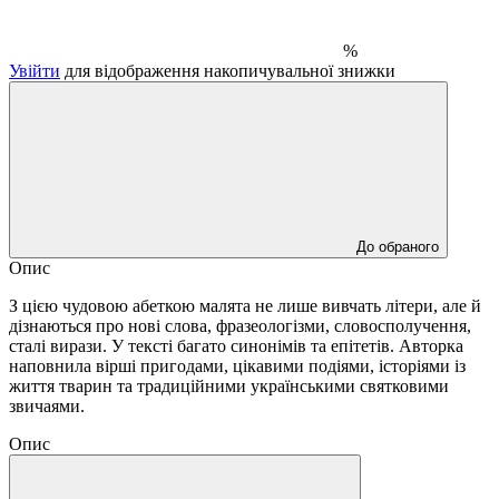
%
Увійти
для відображення накопичувальної знижки
До обраного
Опис
З цією чудовою абеткою малята не лише вивчать літери, але й
дізнаються про нові слова, фразеологізми, словосполучення,
сталі вирази. У тексті багато синонімів та епітетів. Авторка
наповнила вірші пригодами, цікавими подіями, історіями із
життя тварин та традиційними українськими святковими
звичаями.
Опис