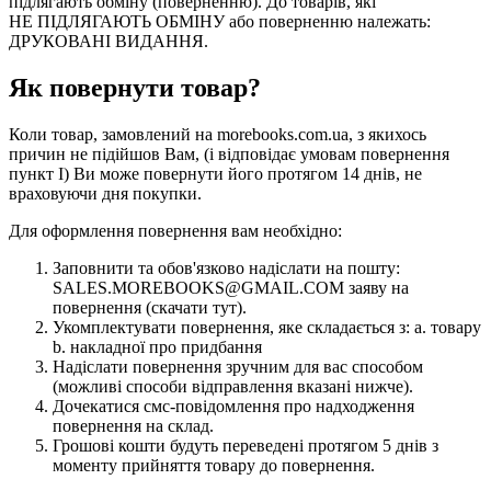
підлягають обміну (поверненню). До товарів, які
НЕ ПІДЛЯГАЮТЬ ОБМІНУ або поверненню належать:
ДРУКОВАНІ ВИДАННЯ.
Як повернути товар?
Коли товар, замовлений на morebooks.com.ua, з якихось
причин не підійшов Вам, (і відповідає умовам повернення
пункт I) Ви може повернути його протягом 14 днів, не
враховуючи дня покупки.
Для оформлення повернення вам необхідно:
Заповнити та обов'язково надіслати на пошту:
SALES.MOREBOOKS@GMAIL.COM заяву на
повернення (скачати тут).
Укомплектувати повернення, яке складається з: a. товару
b. накладної про придбання
Надіслати повернення зручним для вас способом
(можливі способи відправлення вказані нижче).
Дочекатися смс-повідомлення про надходження
повернення на склад.
Грошові кошти будуть переведені протягом 5 днів з
моменту прийняття товару до повернення.