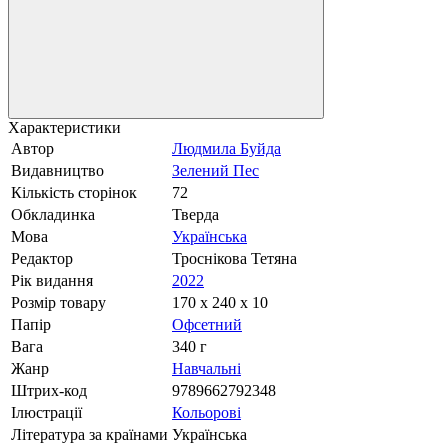
Характеристики
Автор
Людмила Буйда
Видавництво
Зелений Пес
Кількість сторінок
72
Обкладинка
Тверда
Мова
Українська
Редактор
Троснікова Тетяна
Рік видання
2022
Розмір товару
170 х 240 х 10
Папір
Офсетний
Вага
340 г
Жанр
Навчальні
Штрих-код
9789662792348
Ілюстрації
Кольорові
Література за країнами
Українська