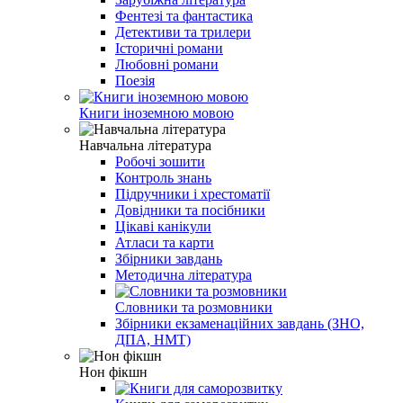
Фентезі та фантастика
Детективи та трилери
Історичні романи
Любовні романи
Поезія
Книги іноземною мовою
Навчальна література
Робочі зошити
Контроль знань
Підручники і хрестоматії
Довідники та посібники
Цікаві канікули
Атласи та карти
Збірники завдань
Методична література
Словники та розмовники
Збірники екзаменаційних завдань (ЗНО,
ДПА, НМТ)
Нон фікшн