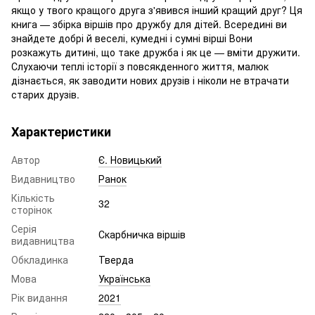
якщо у твого кращого друга з'явився інший кращий друг? Ця
книга — збірка віршів про дружбу для дітей. Всередині ви
знайдете добрі й веселі, кумедні і сумні вірші Вони
розкажуть дитині, що таке дружба і як це — вміти дружити.
Слухаючи теплі історії з повсякденного життя, малюк
дізнається, як заводити нових друзів і ніколи не втрачати
старих друзів.
Характеристики
Автор
Є. Новицький
Видавництво
Ранок
Кількість
32
сторінок
Серія
Скарбничка віршів
видавництва
Обкладинка
Тверда
Мова
Українська
Рік видання
2021