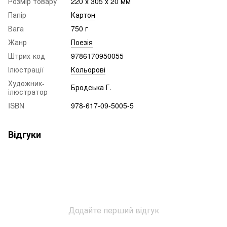
Розмір товару
220 х 305 х 20 мм
Папір
Картон
Вага
750 г
Жанр
Поезія
Штрих-код
9786170950055
Ілюстрації
Кольорові
Художник-
Бродська Г.
ілюстратор
ISBN
978-617-09-5005-5
Відгуки
Додайте перший відгук