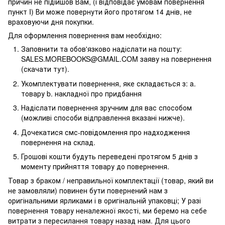
причин не підійшов Вам, (і відповідає умовам повернення
пункт I) Ви може повернути його протягом 14 днів, не
враховуючи дня покупки.
Для оформлення повернення вам необхідно:
Заповнити та обов'язково надіслати на пошту:
SALES.MOREBOOKS@GMAIL.COM заяву на повернення
(скачати тут).
Укомплектувати повернення, яке складається з: a.
товару b. накладної про придбання
Надіслати повернення зручним для вас способом
(можливі способи відправлення вказані нижче).
Дочекатися смс-повідомлення про надходження
повернення на склад.
Грошові кошти будуть переведені протягом 5 днів з
моменту прийняття товару до повернення.
Товар з браком / неправильної комплектації (товар, який ви
не замовляли) повинен бути повернений нам з
оригінальними ярликами і в оригінальній упаковці; У разі
повернення товару неналежної якості, ми беремо на себе
витрати з пересилання товару назад нам. Для цього