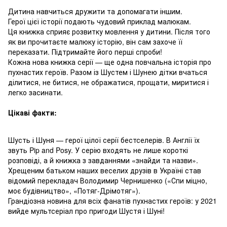
Дитина навчиться дружити та допомагати іншим.
Герої цієї історії подають чудовий приклад малюкам.
Ця книжка сприяє розвитку мовлення у дитини. Після того
як ви прочитаєте малюку історію, він сам захоче її
переказати. Підтримайте його перші спроби!
Кожна нова книжка серії — ще одна повчальна історія про
пухнастих героїв. Разом із Шустем і Шунею дітки вчаться
ділитися, не битися, не ображатися, прощати, миритися і
легко засинати.
Цікаві факти:
Шусть і Шуня — герої цілої серії бестселерів. В Англії їх
звуть Pip and Posy. У серію входять не лише короткі
розповіді, а й книжка з завданнями «знайди та назви».
Хрещеним батьком наших веселих друзів в Україні став
відомий перекладач Володимир Чернишенко («Спи міцно,
моє будівництво», «Потяг-Дрімотяг»).
Грандіозна новина для всіх фанатів пухнастих героїв: у 2021
вийде мультсеріал про пригоди Шустя і Шуні!