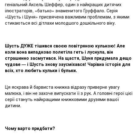
геніальний Аксель Шеффер, один з найкращих дитячих
ілюстраторів, «батько» знаменитого Груффало. Серія
«Шусть і Шуня» присвячена важливим проблемам, з якими
стикаються всі дітлахи молодшого дошкільного віку.
Шусть ДУЖЕ тішився своєю повітряною кулькою! Але
коли вона випадково полетіла геть і луснула, він
страшенно засмутився. На щастя, Шуня придумала дещо
чудове — і Шусть знову заусміхався! Чарівна історія для
всіх, хто любить кульки і бульки.
Ця яскрава й барвиста книжка відразу приверне увагу
малюка, і він не захоче випускати її з рук. А головні герої цієї
серії стануть найкращими книжковими друзями вашої
дитини.
Чому варто придбати?