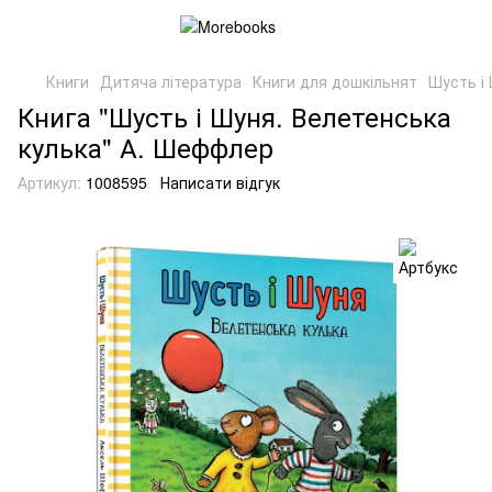
Книги
Дитяча література
Книги для дошкільнят
Шусть і
Книга "Шусть і Шуня. Велетенська
кулька" А. Шеффлер
Артикул:
1008595
Написати відгук