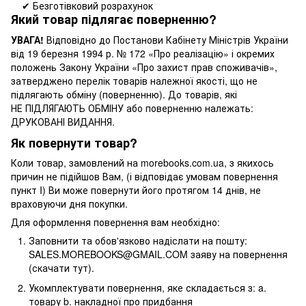
✔ Безготівковий розрахунок
Який товар підлягає поверненню?
УВАГА!
Відповідно до Постанови Кабінету Міністрів України
від 19 березня 1994 р. № 172 «Про реалізацію» і окремих
положень Закону України «Про захист прав споживачів»,
затверджено перелік товарів належної якості, що не
підлягають обміну (поверненню). До товарів, які
НЕ ПІДЛЯГАЮТЬ ОБМІНУ або поверненню належать:
ДРУКОВАНІ ВИДАННЯ.
Як повернути товар?
Коли товар, замовлений на morebooks.com.ua, з якихось
причин не підійшов Вам, (і відповідає умовам повернення
пункт I) Ви може повернути його протягом 14 днів, не
враховуючи дня покупки.
Для оформлення повернення вам необхідно:
Заповнити та обов'язково надіслати на пошту:
SALES.MOREBOOKS@GMAIL.COM заяву на повернення
(скачати тут).
Укомплектувати повернення, яке складається з: a.
товару b. накладної про придбання