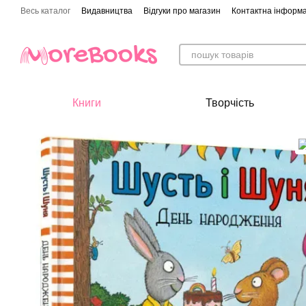
Перейти до основного контенту
Весь каталог
Видавництва
Відгуки про магазин
Контактна інформа
Книги
Творчість