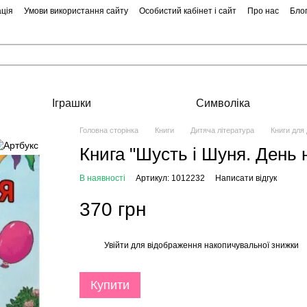
ція
Умови використання сайту
Особистий кабінет і сайт
Про нас
Бло
Іграшки
Символіка
Головна сторінка
Книги
Дитяча література
Книги для
Книга "Шусть і Шуня. День
В наявності
Артикул: 1012232
Написати відгук
370 грн
Увійти
для відображення накопичувальної знижки
%
Купити