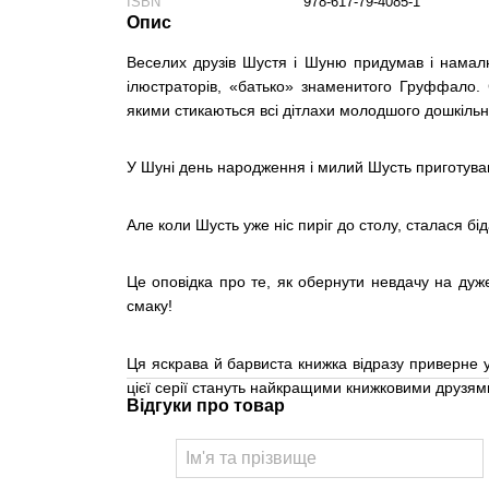
ISBN
978-617-79-4085-1
Опис
Веселих друзів Шустя і Шуню придумав і нама
ілюстраторів, «батько» знаменитого Груффало.
якими стикаються всі дітлахи молодшого дошкільно
У Шуні день народження і милий Шусть приготував
Але коли Шусть уже ніс пиріг до столу, сталася бі
Це оповідка про те, як обернути невдачу на ду
смаку!
Ця яскрава й барвиста книжка відразу приверне ува
цієї серії стануть найкращими книжковими друзям
Відгуки про товар