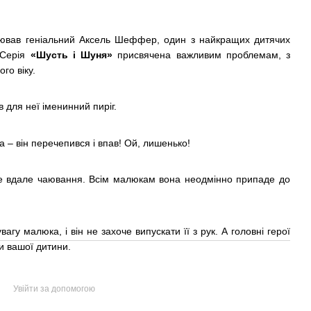
лював геніальний Аксель Шеффер, один з найкращих дитячих
 Серія
«Шусть і Шуня»
присвячена важливим проблемам, з
го віку.
 для неї іменинний пиріг.
да – він перечепився і впав! Ой, лишенько!
же вдале чаювання. Всім малюкам вона неодмінно припаде до
гу малюка, і він не захоче випускати її з рук. А головні герої
и вашої дитини.
Увійти за допомогою