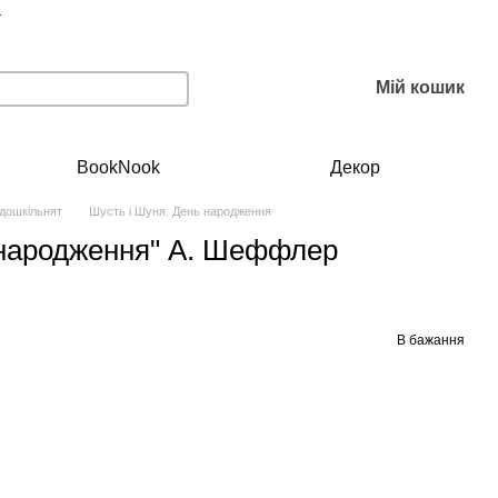
г
Мій кошик
BookNook
Декор
 дошкільнят
Шусть і Шуня. День народження
 народження" А. Шеффлер
В бажання