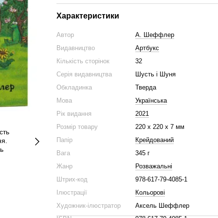
Характеристики
Автор
А. Шеффлер
Видавництво
Артбукс
Кількість сторінок
32
Серія видавництва
Шусть і Шуня
Обкладинка
Тверда
Мова
Українська
Рік видання
2021
Розмір товару
220 х 220 х 7 мм
Папір
Крейдований
Вага
345 г
Жанр
Розважальні
Штрих-код
978-617-79-4085-1
Ілюстрації
Кольорові
Художник-ілюстратор
Аксель Шеффлер