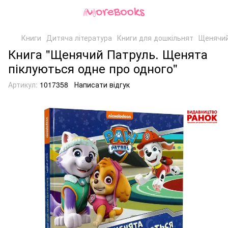
Книги
Дитяча література
Книги для дошкільнят
Щенячий
Книга "Щенячий Патруль. Щенята
піклуються одне про одного"
Артикул:
1017358
Написати відгук