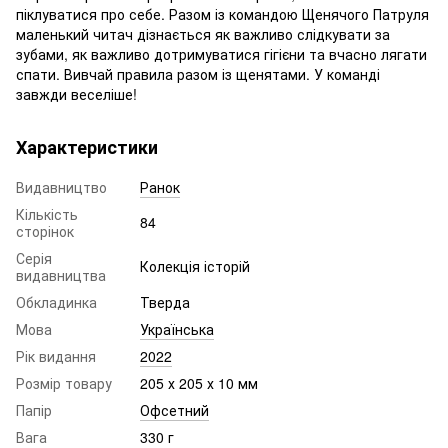
піклуватися про себе. Разом із командою Щенячого Патруля
маленький читач дізнається як важливо слідкувати за
зубами, як важливо дотримуватися гігієни та вчасно лягати
спати. Вивчай правила разом із щенятами. У команді
завжди веселіше!
Характеристики
Видавництво
Ранок
Кількість
84
сторінок
Серія
Колекція історій
видавництва
Обкладинка
Тверда
Мова
Українська
Рік видання
2022
Розмір товару
205 х 205 х 10 мм
Папір
Офсетний
Вага
330 г