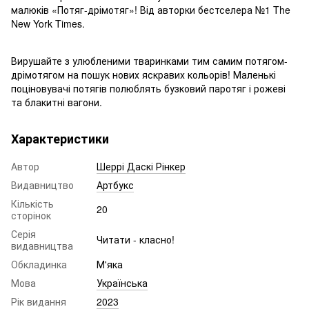
малюків «Потяг-дрімотяг»! Від авторки бестселера №1 The
New York Times.
Вирушайте з улюбленими тваринками тим самим потягом-
дрімотягом на пошук нових яскравих кольорів! Маленькі
поціновувачі потягів полюблять бузковий паротяг і рожеві
та блакитні вагони.
Характеристики
Автор
Шеррі Даскі Рінкер
Видавництво
Артбукс
Кількість
20
сторінок
Серія
Читати - класно!
видавництва
Обкладинка
М'яка
Мова
Українська
Рік видання
2023