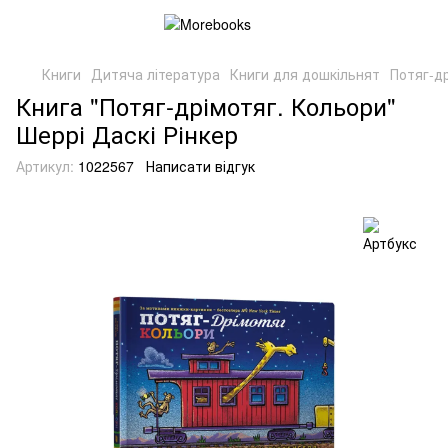
Книги
Дитяча література
Книги для дошкільнят
Потяг-д
Книга "Потяг-дрімотяг. Кольори"
Шеррі Даскі Рінкер
Артикул:
1022567
Написати відгук