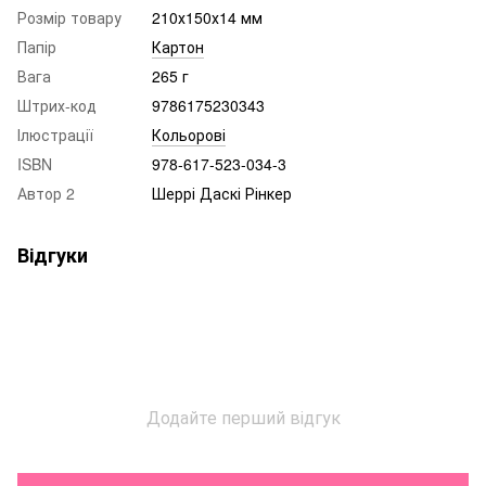
Розмір товару
210х150х14 мм
Папір
Картон
Вага
265 г
Штрих-код
9786175230343
Ілюстрації
Кольорові
ISBN
978-617-523-034-3
Автор 2
Шеррі Даскі Рінкер
Відгуки
Додайте перший відгук