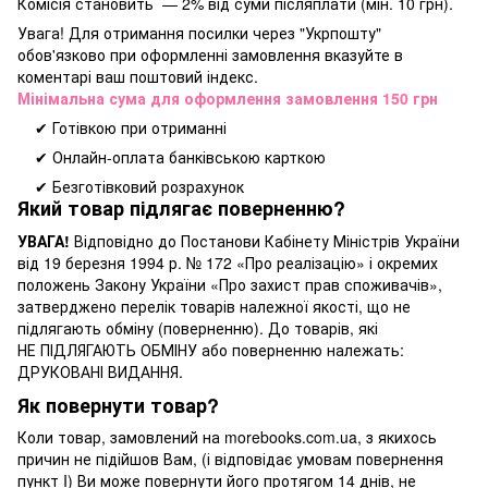
Комісія становить — 2% від суми післяплати (мін. 10 грн).
Увага! Для отримання посилки через "Укрпошту"
обов'язково при оформленні замовлення вказуйте в
коментарі ваш поштовий індекс.
Мінімальна сума для оформлення замовлення 150 грн
✔ Готівкою при отриманні
✔ Онлайн-оплата банківською карткою
✔ Безготівковий розрахунок
Який товар підлягає поверненню?
УВАГА!
Відповідно до Постанови Кабінету Міністрів України
від 19 березня 1994 р. № 172 «Про реалізацію» і окремих
положень Закону України «Про захист прав споживачів»,
затверджено перелік товарів належної якості, що не
підлягають обміну (поверненню). До товарів, які
НЕ ПІДЛЯГАЮТЬ ОБМІНУ або поверненню належать:
ДРУКОВАНІ ВИДАННЯ.
Як повернути товар?
Коли товар, замовлений на morebooks.com.ua, з якихось
причин не підійшов Вам, (і відповідає умовам повернення
пункт I) Ви може повернути його протягом 14 днів, не