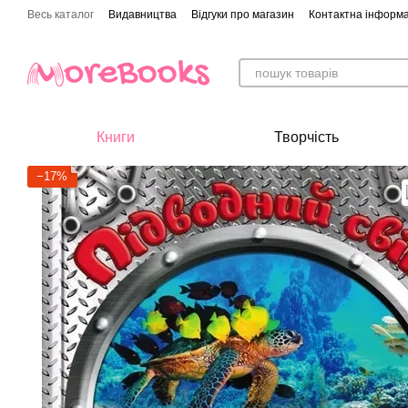
Перейти до основного контенту
Весь каталог
Видавництва
Відгуки про магазин
Контактна інформа
Книги
Творчість
−17%