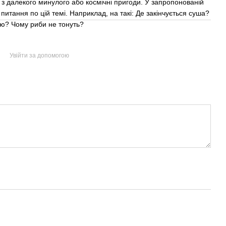
 з далекого минулого або космічні пригоди. У запропонованій
і питання по цій темі. Наприклад, на такі: Де закінчується суша?
ою? Чому риби не тонуть?
Увійти за допомогою