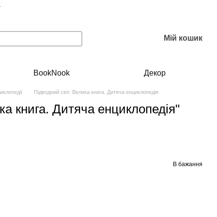
г
Мій кошик
BookNook
Декор
иклопедії
Підводний світ. Велика книга. Дитяча енциклопедія
ика книга. Дитяча енциклопедія"
В бажання