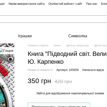
ція
Умови використання сайту
Особистий кабінет і сайт
Про нас
Бло
Іграшки
Символіка
Головна сторінка
Книги
Дитяча література
Дитячі енц
Книга "Підводний світ. Вел
Ю. Карпенко
Немає в наявності
Артикул: 165656
Написати відгук
350 грн
420 грн
Увійти
для відображення накопичувальної знижки
%