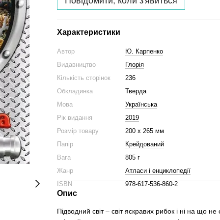
Повідомити, коли з'явиться
Характеристики
Автор
Ю. Карпенко
Видавництво
Глорія
Кількість сторінок
236
Обкладинка
Тверда
Мова
Українська
Рік видання
2019
Розмір товару
200 x 265 мм
Папір
Крейдований
Вага
805 г
Жанр
Атласи і енциклопедії
ISBN
978-617-536-860-2
Опис
Підводний світ – світ яскравих рибок і ні на що н