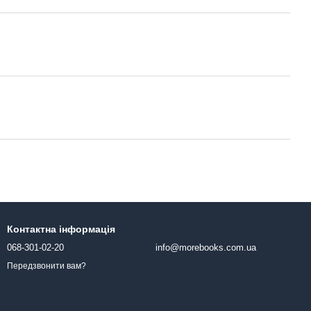
Контактна інформація
068-301-02-20
info@morebooks.com.ua
Передзвонити вам?