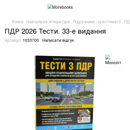
Книги
Навчальна література
Підручники і хрестоматії
ПД
ПДР 2026 Тести. 33-е видання
Артикул:
1033700
Написати відгук