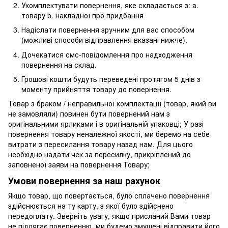
Укомплектувати повернення, яке складається з: a.
товару b. накладної про придбання
Надіслати повернення зручним для вас способом
(можливі способи відправлення вказані нижче).
Дочекатися смс-повідомлення про надходження
повернення на склад.
Грошові кошти будуть переведені протягом 5 днів з
моменту прийняття товару до повернення.
Товар з браком / неправильної комплектації (товар, який ви
не замовляли) повинен бути повернений нам з
оригінальними ярликами і в оригінальній упаковці; У разі
повернення товару неналежної якості, ми беремо на себе
витрати з пересилання товару назад нам. Для цього
необхідно надати чек за пересилку, прикріплений до
заповненої заяви на повернення Товару;
Умови повернення за наш рахунок
Якщо товар, що повертається, було сплачено повернення
здійснюється на ту карту, з якої було здійснено
передоплату. Зверніть увагу, якщо присланий Вами товар
не підлягає поверненню, ми будемо змушені відправити його