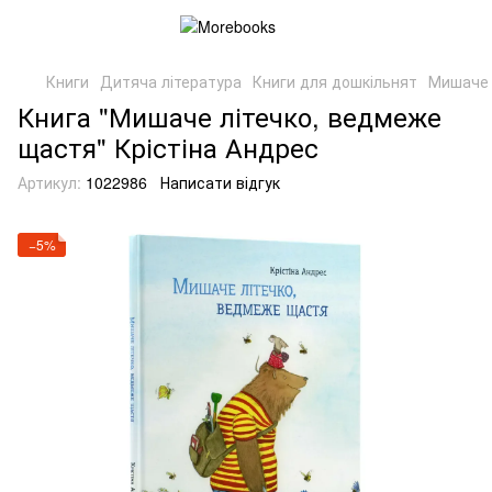
Книги
Дитяча література
Книги для дошкільнят
Мишаче 
Книга "Мишаче літечко, ведмеже
щастя" Крістіна Андрес
Артикул:
1022986
Написати відгук
−5%