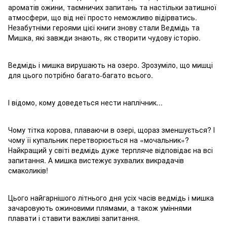
ароматів ожини, таємничих запитань та настільки затишної
атмосфери, що від неї просто неможливо відірватись.
Незабутніми героями цієї книги знову стали Ведмідь та
Мишка, які завжди знають, як створити чудову історію.
Ведмідь і мишка вирушають на озеро. Зрозуміло, що мишці
для цього потрібно багато-багато всього.
І відомо, кому доведеться нести наплічник...
Чому тітка корова, плаваючи в озері, щораз зменшується? І
чому її купальник перетворюється на «мочальник»?
Найкращий у світі ведмідь дуже терпляче відповідає на всі
запитання. А мишка вистежує зухвалих викрадачів
смаколиків!
Цього найгарнішого літнього дня усіх часів ведмідь і мишка
зачаровують ожиновими плямами, а також уміннями
плавати і ставити важливі запитання.