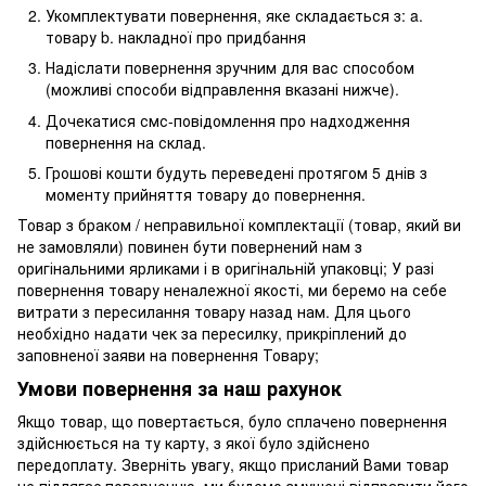
Укомплектувати повернення, яке складається з: a.
товару b. накладної про придбання
Надіслати повернення зручним для вас способом
(можливі способи відправлення вказані нижче).
Дочекатися смс-повідомлення про надходження
повернення на склад.
Грошові кошти будуть переведені протягом 5 днів з
моменту прийняття товару до повернення.
Товар з браком / неправильної комплектації (товар, який ви
не замовляли) повинен бути повернений нам з
оригінальними ярликами і в оригінальній упаковці; У разі
повернення товару неналежної якості, ми беремо на себе
витрати з пересилання товару назад нам. Для цього
необхідно надати чек за пересилку, прикріплений до
заповненої заяви на повернення Товару;
Умови повернення за наш рахунок
Якщо товар, що повертається, було сплачено повернення
здійснюється на ту карту, з якої було здійснено
передоплату. Зверніть увагу, якщо присланий Вами товар
не підлягає поверненню, ми будемо змушені відправити його