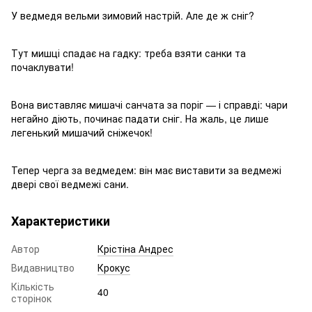
У ведмедя вельми зимовий настрій. Але де ж сніг?
Тут мишці спадає на гадку: треба взяти санки та
почаклувати!
Вона виставляє мишачі санчата за поріг — і справді: чари
негайно діють, починає падати сніг. На жаль, це лише
легенький мишачий сніжечок!
Тепер черга за ведмедем: він має виставити за ведмежі
двері свої ведмежі сани.
Характеристики
Автор
Крістіна Андрес
Видавництво
Крокус
Кількість
40
сторінок