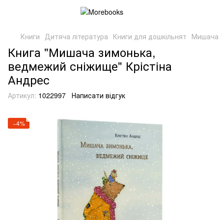
Книги
Дитяча література
Книги для дошкільнят
Мишача 
Книга "Мишача зимонька,
ведмежий сніжище" Крістіна
Андрес
Артикул:
1022997
Написати відгук
−4%