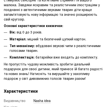
стимулює сенсорне та когнітивне сприйняття вашого
малюка. Завдяки яскравим та реалістичним ілюстраціям у
поєднанні з автентичними звуками тварин діти краще
запам'ятовують нову інформацію та значно розширюють
свій кругозір.
Основні характеристики книжечки:
Вік:
від 0 до 3 років.
Матеріал:
міцний та безпечний цупкий картон.
Тип механізму:
вбудовані звукові чипи з реалістичними
голосами тварин.
Комплектація:
батарейки вже входять до комплекту.
Не пропустіть чудову можливість зробити ідеальний
подарунок для своєї дитини, який принесе їй багато радості
та нових знань! Натисніть та вирушайте у захопливу
подорож у світ дивовижних голосів тварин разом!
Характеристики
Видавництво
Nasha idea
Кількість