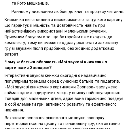
та його мешканців.
Ранньому вихованню любові до книг та процесу читання.
Книжечка виготовлена з високоякісного та цупкого картону,
що гарантує її міцність та довговічність навіть при
найактивнішому використанні маленькими ручками.
Приємним бонусом є те, що батарейки вже входять до
комплекту, тому ви зможете одразу розпочати захопливу
гру зі звуками після придбання, без жодних додаткових
витрат.
Чому ж батьки обирають «Мої звукові книжечки з
картинками Зоопарк»?
Інтерактивні звукові книжки сьогодні є надзвичайно
популярним трендом серед сучасних батьків та педагогів.
«Мої звукові книжечки з картинками Зоопарк» заслужено
займає одне з лідируючих місць у списку найпопулярніших
товарів для маленьких дітей, адже вона гармонійно поєднує
в собі елементи гри, активного розвитку та ефективного
навчання.
Захопливе освоєння різноманітних звуків зоопарку
перетворюється на цікаву та пізнавальну гру, яка активно