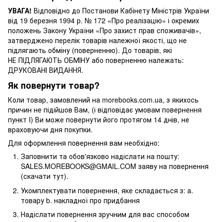
УВАГА!
Відповідно до Постанови Кабінету Міністрів України
від 19 березня 1994 р. № 172 «Про реалізацію» і окремих
положень Закону України «Про захист прав споживачів»,
затверджено перелік товарів належної якості, що не
підлягають обміну (поверненню). До товарів, які
НЕ ПІДЛЯГАЮТЬ ОБМІНУ або поверненню належать:
ДРУКОВАНІ ВИДАННЯ.
Як повернути товар?
Коли товар, замовлений на morebooks.com.ua, з якихось
причин не підійшов Вам, (і відповідає умовам повернення
пункт I) Ви може повернути його протягом 14 днів, не
враховуючи дня покупки.
Для оформлення повернення вам необхідно:
Заповнити та обов'язково надіслати на пошту:
SALES.MOREBOOKS@GMAIL.COM заяву на повернення
(скачати тут).
Укомплектувати повернення, яке складається з: a.
товару b. накладної про придбання
Надіслати повернення зручним для вас способом