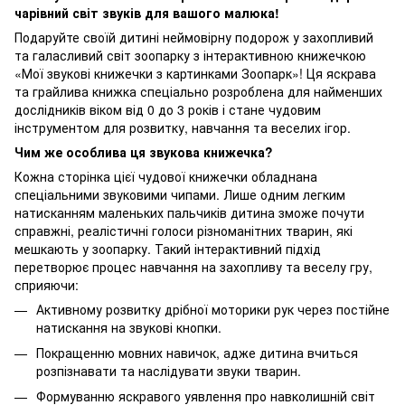
чарівний світ звуків для вашого малюка!
Подаруйте своїй дитині неймовірну подорож у захопливий
та галасливий світ зоопарку з інтерактивною книжечкою
«Мої звукові книжечки з картинками Зоопарк»! Ця яскрава
та грайлива книжка спеціально розроблена для найменших
дослідників віком від 0 до 3 років і стане чудовим
інструментом для розвитку, навчання та веселих ігор.
Чим же особлива ця звукова книжечка?
Кожна сторінка цієї чудової книжечки обладнана
спеціальними звуковими чипами. Лише одним легким
натисканням маленьких пальчиків дитина зможе почути
справжні, реалістичні голоси різноманітних тварин, які
мешкають у зоопарку. Такий інтерактивний підхід
перетворює процес навчання на захопливу та веселу гру,
сприяючи:
Активному розвитку дрібної моторики рук через постійне
натискання на звукові кнопки.
Покращенню мовних навичок, адже дитина вчиться
розпізнавати та наслідувати звуки тварин.
Формуванню яскравого уявлення про навколишній світ