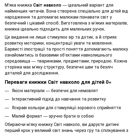
М'яка книжка
Світ навколо
— ідеальний варіант для
найменших читачів. Вона створена спеціально для дітей від
народження та допомагає малюкам пізнавати світ у
безпечний і цікавий спосіб. Виготовлена з м’яких матеріалів,
книжка ідеально підходить для маленьких ручок.
Це видання не лише стимулює зір та дотик, а й сприяє
розвитку моторики, концентрації уваги та мовлення.
Барвисті ілюстрації та прості поняття допомагають малюку
ознайомитись із базовими об'єктами навколишнього
середовища — тваринками, предметами, природою. Кожна
сторінка має м'яку структуру, безпечні шви та безліч
деталей для дослідження.
Переваги книжки Світ навколо для дітей 0+
Якісні матеріали — безпечні для немовлят
Інтерактивний підхід до навчання та розвитку
Яскраві кольори для стимуляції зорового сприйняття
Малий формат — зручно брати із собою
Обираючи м'яку книжку Світ навколо, ви даруєте дитині
перший крок у великий світ знань через гру та спілкування з