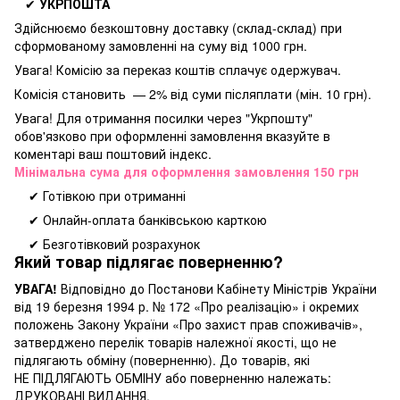
✔
УКРПОШТА
Здійснюємо безкоштовну доставку
(склад-склад) при
сформованому замовленні на суму від 1000 грн.
Увага! Комісію за переказ коштів сплачує одержувач.
Комісія становить — 2% від суми післяплати (мін. 10 грн).
Увага! Для отримання посилки через "Укрпошту"
обов'язково при оформленні замовлення вказуйте в
коментарі ваш поштовий індекс.
Мінімальна сума для оформлення замовлення 150 грн
✔ Готівкою при отриманні
✔ Онлайн-оплата банківською карткою
✔ Безготівковий розрахунок
Який товар підлягає поверненню?
УВАГА!
Відповідно до Постанови Кабінету Міністрів України
від 19 березня 1994 р. № 172 «Про реалізацію» і окремих
положень Закону України «Про захист прав споживачів»,
затверджено перелік товарів належної якості, що не
підлягають обміну (поверненню). До товарів, які
НЕ ПІДЛЯГАЮТЬ ОБМІНУ або поверненню належать:
ДРУКОВАНІ ВИДАННЯ.