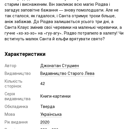
старим і виснаженим. Він закликає всю магію Різдва і
загадує заповітне бажання — знову помолодшати. Але не
так сталося, як гадалося, і Санта отримує трохи більше,
аніж забажав. До Різдва залишається усього три дні, а
Санта Клаус змінив свої черевики на маленькі черевички, а
гучне «хо-хо-хо» на «гуу-агу». Різдво потрапило в халепу! Чи
встигнуть малюк Санта й ельфи врятувати свято?
Характеристики
Автор
Джонатан Стуцмен
Видавництво
Видавництво Старого Лева
Кількість
42
сторінок
Серія
Книги-картинки
видавництва
Обкладинка
Тверда
Мова
Українська
Рік видання
2020