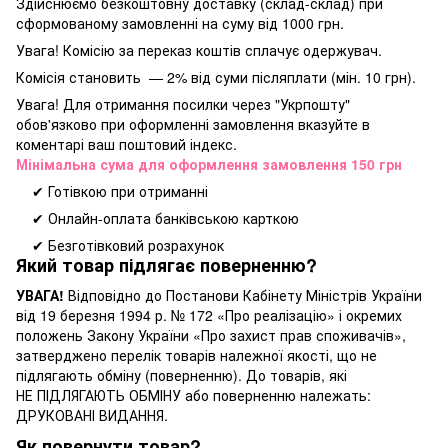
Здійснюємо безкоштовну доставку
(склад-склад) при
сформованому замовленні на суму від 1000 грн.
Увага! Комісію за переказ коштів сплачує одержувач.
Комісія становить — 2% від суми післяплати (мін. 10 грн).
Увага! Для отримання посилки через "Укрпошту"
обов'язково при оформленні замовлення вказуйте в
коментарі ваш поштовий індекс.
Мінімальна сума для оформлення замовлення 150 грн
✔ Готівкою при отриманні
✔ Онлайн-оплата банківською карткою
✔ Безготівковий розрахунок
Який товар підлягає поверненню?
УВАГА!
Відповідно до Постанови Кабінету Міністрів України
від 19 березня 1994 р. № 172 «Про реалізацію» і окремих
положень Закону України «Про захист прав споживачів»,
затверджено перелік товарів належної якості, що не
підлягають обміну (поверненню). До товарів, які
НЕ ПІДЛЯГАЮТЬ ОБМІНУ або поверненню належать:
ДРУКОВАНІ ВИДАННЯ.
Як повернути товар?