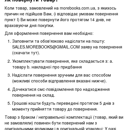
Коли товар, замовлений на morebooks.com.ua, з якихось
причин не підійшов Вам, (і відповідає умовам повернення
пункт I) Ви може повернути його протягом 14 днів, не
враховуючи дня покупки.
Для оформлення повернення вам необхідно:
Заповнити та обов'язково надіслати на пошту:
SALES.MOREBOOKS@GMAIL.COM заяву на повернення
(скачати тут).
Укомплектувати повернення, яке складається з: a.
товару b. накладної про придбання
Надіслати повернення зручним для вас способом
(можливі способи відправлення вказані нижче).
Дочекатися смс-повідомлення про надходження
повернення на склад.
Грошові кошти будуть переведені протягом 5 днів з
моменту прийняття товару до повернення.
Товар з браком / неправильної комплектації (товар, який ви
не замовляли) повинен бути повернений нам з
оригінальними ярликами і в оригінальній упаковці; У разі