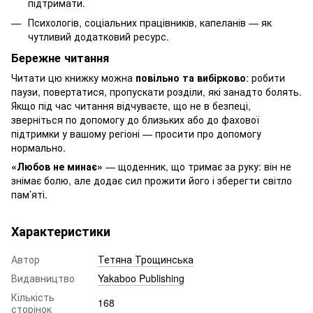
підтримати.
Психологів, соціальних працівників, капеланів — як
чутливий додатковий ресурс.
Бережне читання
Читати цю книжку можна
повільно та вибірково
: робити
паузи, повертатися, пропускати розділи, які занадто болять.
Якщо під час читання відчуваєте, що не в безпеці,
зверніться по допомогу до близьких або до фахової
підтримки у вашому регіоні — просити про допомогу
нормально.
«Любов не минає»
— щоденник, що тримає за руку: він не
знімає болю, але додає сил прожити його і зберегти світло
пам’яті.
Характеристики
Автор
Тетяна Трощинська
Видавництво
Yakaboo Publishing
Кількість
168
сторінок