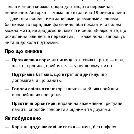
Тепла й чесна книжка-опора для тих, хто переживає
невимовне. Авторка — мама, що втратила 18-річного сина
— ділиться особистими записами, розмовами з іншими
батьками та порадами фахівчинь, аби показати: з болем
можна жити, не зраджуючи пам’яті й себе. «Я вірю в те, що
розділений біль легше пережити», — каже вона і запрошує
читача до кола підтримки.
Про що книжка
Проживання горя:
як виглядають хвилі втрати — шок,
злість, провина, прийняття — у реальному житті.
Підтримка батьків, що втратили дитину:
що
допомагає, а що ранить.
Голоси спільноти:
історії інших людей, які пройшли
власний шлях прощання.
Практичні орієнтири:
вправи на заземлення, ритуали
пам’яті, способи говорити з рідними та друзями.
Як побудовано
Короткі
щоденникові нотатки
— живі, без пафосу.