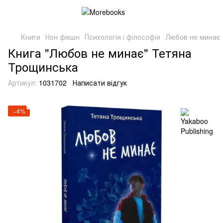
Книги
Нон фікшн
Психологія і філософія
Любов не минає
Книга "Любов не минає" Тетяна
Трощинська
Артикул:
1031702
Написати відгук
−4%