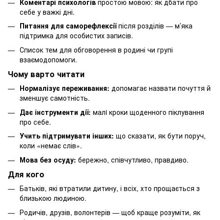
Коментарі психологів
простою мовою: як дбати про
себе у важкі дні.
Питання для саморефлексії
після розділів — м’яка
підтримка для особистих записів.
Список тем для обговорення в родині чи групі
взаємодопомоги.
Чому варто читати
Нормалізує переживання:
допомагає назвати почуття й
зменшує самотність.
Дає інструменти дії:
малi кроки щоденного піклування
про себе.
Учить підтримувати інших:
що сказати, як бути поруч,
коли «немає слів».
Мова без осуду:
бережно, співчутливо, правдиво.
Для кого
Батьків, які втратили дитину, і всіх, хто прощається з
близькою людиною.
Родичів, друзів, волонтерів — щоб краще розуміти, як