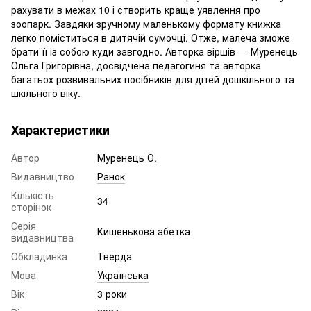
рахувати в межах 10 і створить краще уявлення про
зоопарк. Завдяки зручному маленькому формату книжка
легко поміститься в дитячій сумочці. Отже, малеча зможе
брати її із собою куди завгодно. Авторка віршів — Муренець
Ольга Григорівна, досвідчена педагогиня та авторка
багатьох розвивальних посібників для дітей дошкільного та
шкільного віку.
Характеристики
Автор
Муренець О.
Видавництво
Ранок
Кількість
34
сторінок
Серія
Кишенькова абетка
видавництва
Обкладинка
Тверда
Мова
Українська
Вік
3 роки