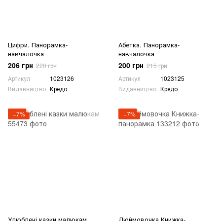
Цифри. Панорамка-
Абетка. Панорамка-
навчалочка
навчалочка
206 грн
200 грн
220 грн
215 грн
Артикул
1023126
Артикул
1023125
Видавництво
Кредо
Видавництво
Кредо
−7%
−7%
Улюблені казки малюкам
Дюймовочка Книжка-