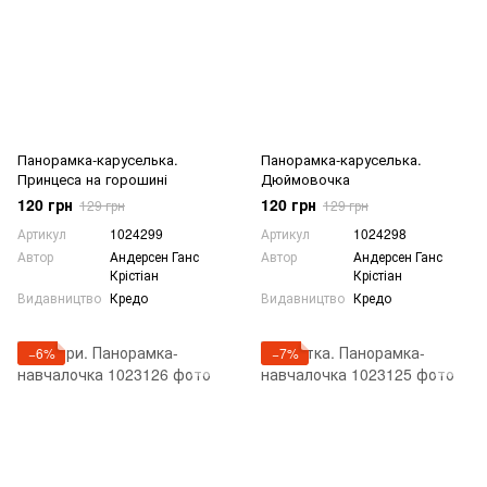
Панорамка-каруселька.
Панорамка-каруселька.
Принцеса на горошині
Дюймовочка
120 грн
120 грн
129 грн
129 грн
Артикул
1024299
Артикул
1024298
Автор
Андерсен Ганс
Автор
Андерсен Ганс
Крістіан
Крістіан
Видавництво
Кредо
Видавництво
Кредо
−6%
−7%