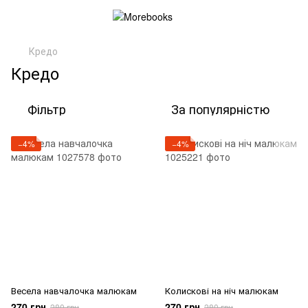
Кредо
Кредо
Фільтр
За популярністю
−4%
−4%
Весела навчалочка малюкам
Колискові на ніч малюкам
270 грн
270 грн
280 грн
280 грн