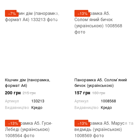
−7%
−13%
Кішчин дім (панорамка,
Панорамка А5. Солом`яний
формат А4)
бичок (українською)
200 грн
157 грн
215 грн
180 грн
Артикул
133213
Артикул
1008568
Видавництво
Кредо
Видавництво
Кредо
−13%
−13%