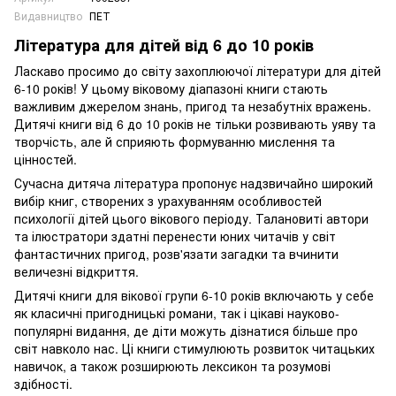
Видавництво
ПЕТ
Література для дітей від 6 до 10 років
Ласкаво просимо до світу захоплюючої літератури для дітей
6-10 років! У цьому віковому діапазоні книги стають
важливим джерелом знань, пригод та незабутніх вражень.
Дитячі книги від 6 до 10 років не тільки розвивають уяву та
творчість, але й сприяють формуванню мислення та
цінностей.
Сучасна дитяча література пропонує надзвичайно широкий
вибір книг, створених з урахуванням особливостей
психології дітей цього вікового періоду. Талановиті автори
та ілюстратори здатні перенести юних читачів у світ
фантастичних пригод, розв'язати загадки та вчинити
величезні відкриття.
Дитячі книги для вікової групи 6-10 років включають у себе
як класичні пригодницькі романи, так і цікаві науково-
популярні видання, де діти можуть дізнатися більше про
світ навколо нас. Ці книги стимулюють розвиток читацьких
навичок, а також розширюють лексикон та розумові
здібності.