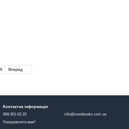
9
Вперед
Контактна інформація
068-301-02-20
info@morebooks.com.ua
Передзвонити вам?