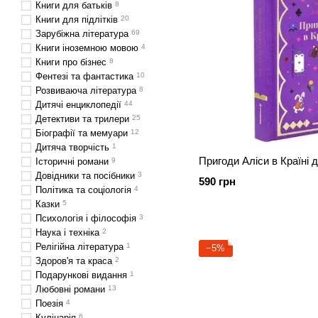
Книги для батьків
8
Книги для підлітків
20
Зарубіжна література
69
Книги іноземною мовою
4
Книги про бізнес
8
Фентезі та фантастика
10
Розвиваюча література
8
Дитячі енциклопедії
44
Детективи та трилери
25
Біографії та мемуари
12
Дитяча творчість
1
Пригоди Аліси в Країні 
Історичні романи
9
Довідники та посібники
3
590 грн
Політика та соціологія
4
Казки
5
Психологія і філософія
3
Наука і техніка
2
Релігійна література
1
−5%
Здоров'я та краса
2
Подарункові видання
1
Любовні романи
13
Поезія
4
Кулінарія
6