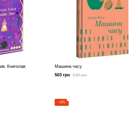
див. Книголав
Машина часу
503 грн
530 грн
−4%