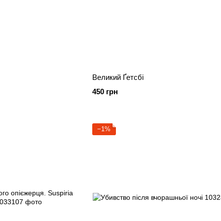
Великий Ґетсбі
450 грн
−1%