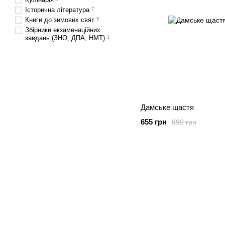
Історична література
7
Книги до зимових свят
5
Збірники екзаменаційних
завдань (ЗНО, ДПА, НМТ)
1
Дамське щастя
655 грн
690 грн