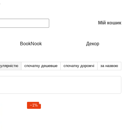
г
Мій кошик
BookNook
Декор
пулярністю
спочатку дешевше
спочатку дорожчі
за назвою
−1%