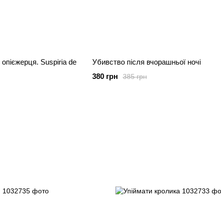
 опієжерця. Suspiria de
Убивство після вчорашньої ночі
380 грн
385 грн