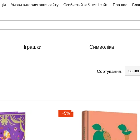
ція
Умови використання сайту
Особистий кабінет і сайт
Про нас
Бло
Іграшки
Символіка
за по
Сортування:
−5%