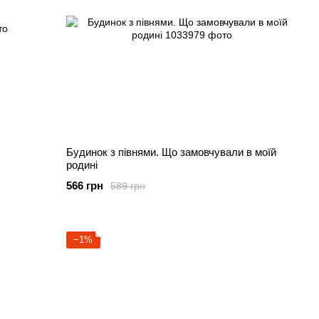
Будинок з півнями. Що замовчували в моїй
родині
566 грн
589 грн
−1%