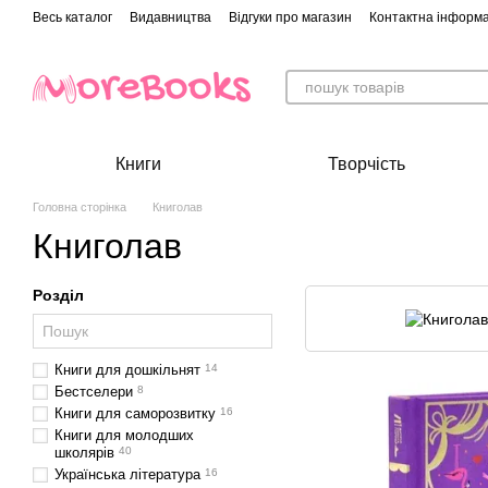
Перейти до основного контенту
Весь каталог
Видавництва
Відгуки про магазин
Контактна інформа
Книги
Творчість
Головна сторінка
Книголав
Книголав
Розділ
Книги для дошкільнят
14
Бестселери
8
Книги для саморозвитку
16
Книги для молодших
школярів
40
Українська література
16