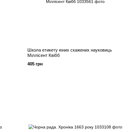
Школа етикету юних скажених науковиць
Міллісент Квібб
405 грн