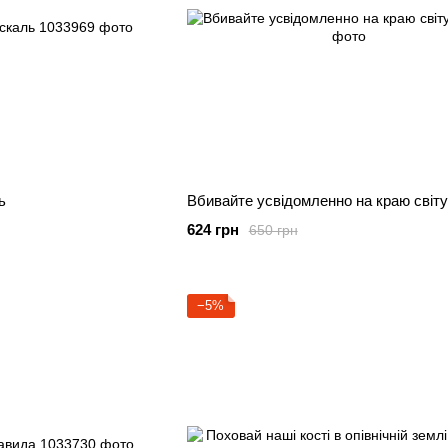
ь
Вбивайте усвідомленно на краю світу
624 грн
650 грн
−5%