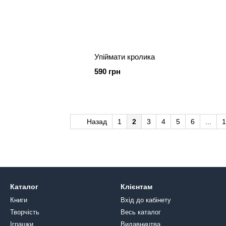
Упіймати кролика
590 грн
Назад
1
2
3
4
5
6
...
1
Каталог
Клієнтам
Книги
Вхід до кабінету
Творчість
Весь каталог
Іграшки
Видавництва