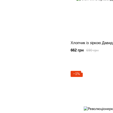
Хлопчик із зіркою Давид
662 грн
690 грн
−1%