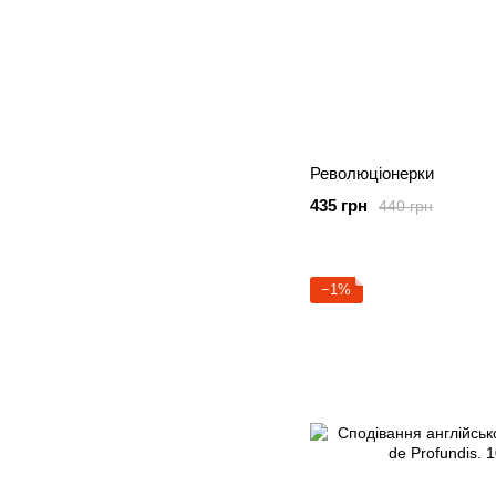
Революціонерки
435 грн
440 грн
−1%