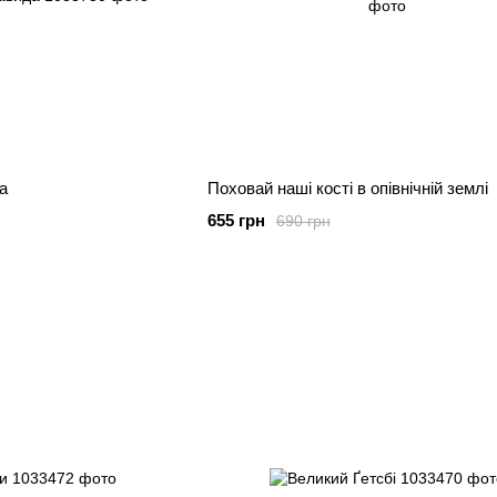
а
Поховай наші кості в опівнічній землі
655 грн
690 грн