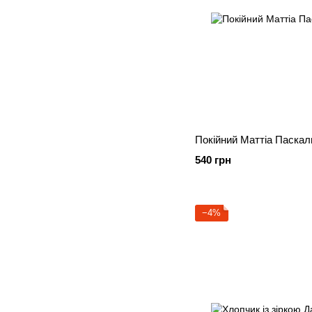
Покійний Маттіа Паскал
540 грн
−4%