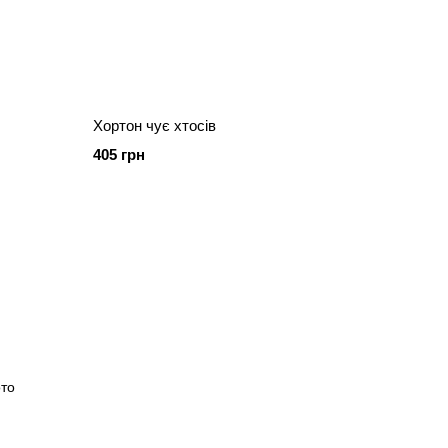
Хортон чує хтосів
405 грн