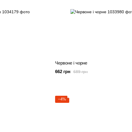
Червоне і чорне
662 грн
689 грн
−4%