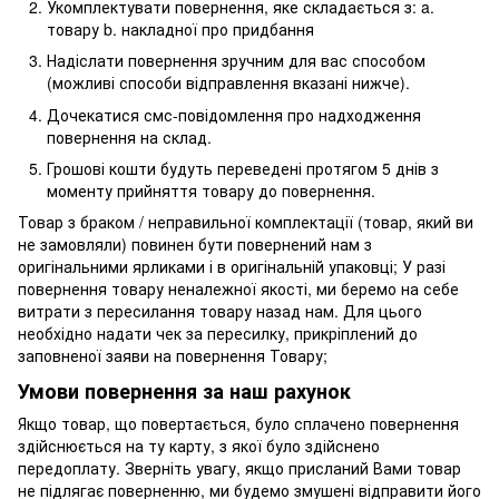
Укомплектувати повернення, яке складається з: a.
товару b. накладної про придбання
Надіслати повернення зручним для вас способом
(можливі способи відправлення вказані нижче).
Дочекатися смс-повідомлення про надходження
повернення на склад.
Грошові кошти будуть переведені протягом 5 днів з
моменту прийняття товару до повернення.
Товар з браком / неправильної комплектації (товар, який ви
не замовляли) повинен бути повернений нам з
оригінальними ярликами і в оригінальній упаковці; У разі
повернення товару неналежної якості, ми беремо на себе
витрати з пересилання товару назад нам. Для цього
необхідно надати чек за пересилку, прикріплений до
заповненої заяви на повернення Товару;
Умови повернення за наш рахунок
Якщо товар, що повертається, було сплачено повернення
здійснюється на ту карту, з якої було здійснено
передоплату. Зверніть увагу, якщо присланий Вами товар
не підлягає поверненню, ми будемо змушені відправити його