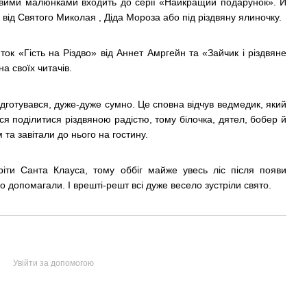
вими малюнками входить до серії «Найкращий подарунок». Й
від Святого Миколая , Діда Мороза або під різдвяну ялиночку.
ок «Гість на Різдво» від Аннет Амргейн та «Зайчик і різдвяне
а своїх читачів.
дготувався, дуже-дуже сумно. Це сповна відчув ведмедик, який
ся поділитися різдвяною радістю, тому білочка, дятел, бобер й
та завітали до нього на гостину.
іти Санта Клауса, тому оббіг майже увесь ліс після появи
о допомагали. І врешті-решт всі дуже весело зустріли свято.
Увійти за допомогою