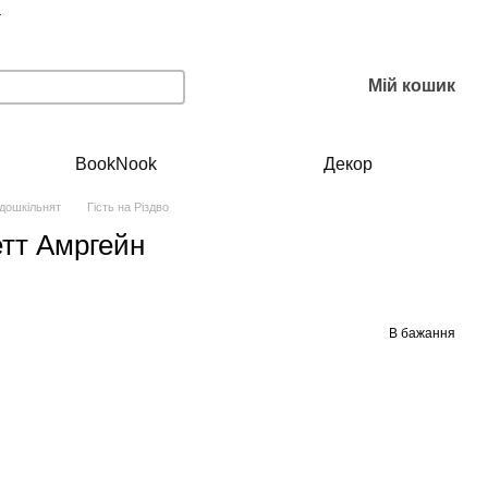
г
Мій кошик
BookNook
Декор
 дошкільнят
Гість на Різдво
етт Амргейн
В бажання