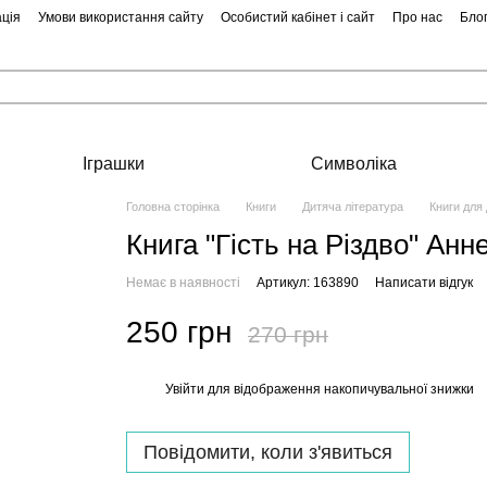
ція
Умови використання сайту
Особистий кабінет і сайт
Про нас
Бло
Іграшки
Символіка
Головна сторінка
Книги
Дитяча література
Книги для
Книга "Гість на Різдво" Анн
Немає в наявності
Артикул: 163890
Написати відгук
250 грн
270 грн
Увійти
для відображення накопичувальної знижки
%
Повідомити, коли з'явиться