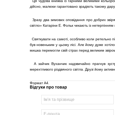
Ця чудова книжка із гарними великими кольоро
дійсно, малюки гарантовано зрадіють такому дару 
Зразу два зимових оповідання про добрих звірят
світло» Катаріни Е. Фольк чекають із нетерпінням н
Святкувати на самоті, особливо коли ретельно пі
був новеньким у цьому лісі. Але йому дуже хотіло
мишка перемогли свій страх перед великим звіром 
А зайчик Вуханчик надзвичайно прагнув зустр
мерехтливого різдвяного світла. Друзі йому активн
Формат А4.
Відгуки про товар