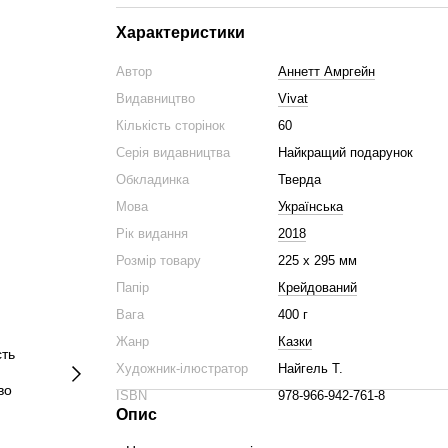
Характеристики
Автор
Аннетт Амргейн
Видавництво
Vivat
Кількість сторінок
60
Серія видавництва
Найкращий подарунок
Обкладинка
Тверда
Мова
Українська
Рік видання
2018
Розмір товару
225 х 295 мм
Папір
Крейдований
Вага
400 г
Жанр
Казки
Художник-ілюстратор
Найгель Т.
ISBN
978-966-942-761-8
Опис