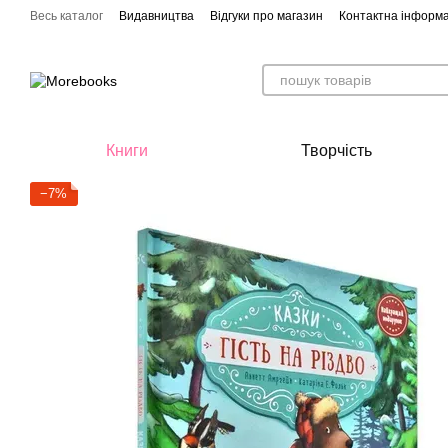
Перейти до основного контенту
Весь каталог
Видавництва
Відгуки про магазин
Контактна інформа
Книги
Творчість
−7%