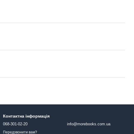
Контактна інформація
068-301-02-20
info@morebooks.com.ua
Передзвонити вам?