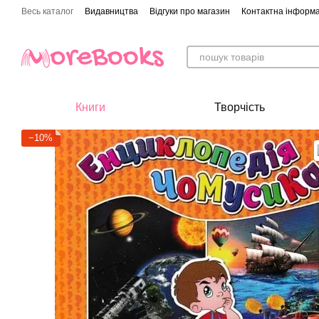
Перейти до основного контенту
Весь каталог
Видавництва
Відгуки про магазин
Контактна інформа
Книги
Творчість
−10%