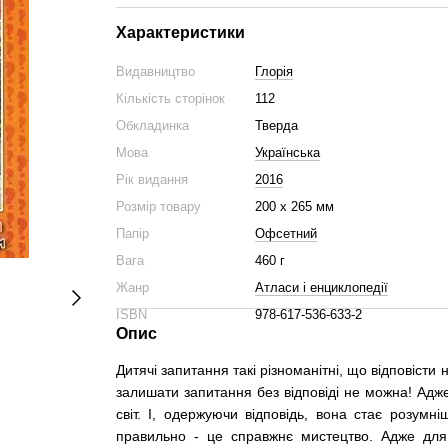
Характеристики
Видавництво
Глорія
Кількість сторінок
112
Обкладинка
Тверда
Мова
Українська
Рік видання
2016
Розмір товару
200 х 265 мм
Папір
Офсетний
Вага
460 г
Жанр
Атласи і енциклопедії
ISBN
978-617-536-633-2
Опис
Дитячі запитання такі різноманітні, що відповісти
залишати запитання без відповіді не можна! Адж
світ. І, одержуючи відповідь, вона стає розумн
правильно - це справжнє мистецтво. Адже для 