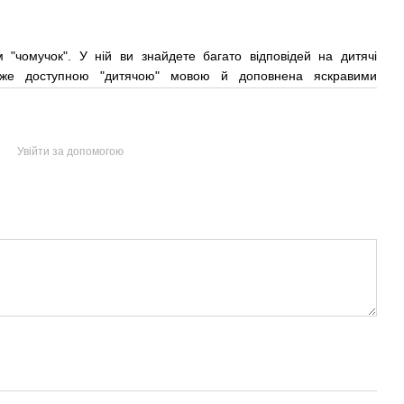
"чомучок". У ній ви знайдете багато відповідей на дитячі
дуже доступною "дитячою" мовою й доповнена яскравими
Увійти за допомогою