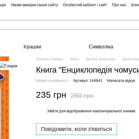
ція
Умови використання сайту
Особистий кабінет і сайт
Про нас
Бло
Іграшки
Символіка
Головна сторінка
Книги
Дитяча література
Дитячі енц
Книга "Енциклопедія чомус
Немає в наявності
Артикул: 144941
Написати відгук
235 грн
260 грн
Увійти
для відображення накопичувальної знижки
%
Повідомити, коли з'явиться