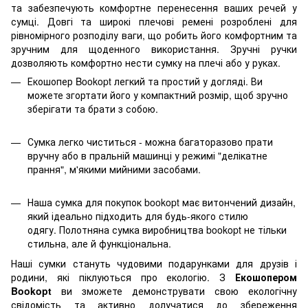
та забезпечують комфортне перенесення ваших речей у
сумці. Довгі та широкі плечові ремені розроблені для
рівномірного розподілу ваги, що робить його комфортним та
зручним для щоденного використання. Зручні ручки
дозволяють комфортно нести сумку на плечі або у руках.
Екошопер Bookopt
легкий та простий у догляді. Ви
можете згортати його у компактний розмір, щоб зручно
зберігати та брати з собою.
Сумка легко чиститься - можна багаторазово прати
вручну або в пральній машинці у режимі "делікатне
прання", м'якими мийними засобами.
Наша сумка для покупок bookopt має витончений дизайн,
який ідеально підходить для будь-якого стилю
одягу. Полотняна сумка виробництва bookopt не тільки
стильна, але й функціональна.
Наші сумки стануть чудовими подарунками для друзів і
родини, які піклуються про екологію. З
Екошопером
Bookopt
ви зможете демонструвати свою екологічну
свідомість та активно долучатися до збереження