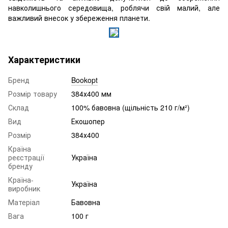
навколишнього середовища, роблячи свій малий, але
важливий внесок у збереження планети.
Характеристики
Бренд
Bookopt
Розмір товару
384х400 мм
Склад
100% бавовна (щільність 210 г/м²)
Вид
Екошопер
Розмір
384х400
Країна
реєстрації
Україна
бренду
Країна-
Україна
виробник
Матеріал
Бавовна
Вага
100 г