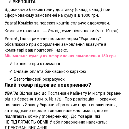
✔
УКРПОШТА
Здійснюємо безкоштовну доставку
(склад-склад) при
сформованому замовленні на суму від 1000 грн.
Увага! Комісію за переказ коштів сплачує одержувач.
Комісія становить — 2% від суми післяплати (мін. 10 грн).
Увага! Для отримання посилки через "Укрпошту"
обов'язково при оформленні замовлення вказуйте в
коментарі ваш поштовий індекс.
Мінімальна сума для оформлення замовлення 150 грн
✔ Готівкою при отриманні
✔ Онлайн-оплата банківською карткою
✔ Безготівковий розрахунок
Який товар підлягає поверненню?
УВАГА!
Відповідно до Постанови Кабінету Міністрів України
від 19 березня 1994 р. № 172 «Про реалізацію» і окремих
положень Закону України «Про захист прав споживачів»,
затверджено перелік товарів належної якості, що не
підлягають обміну (поверненню). До товарів, які
НЕ ПІДЛЯГАЮТЬ ОБМІНУ або поверненню належать:
ДРУКОВАНІ ВИДАННЯ.