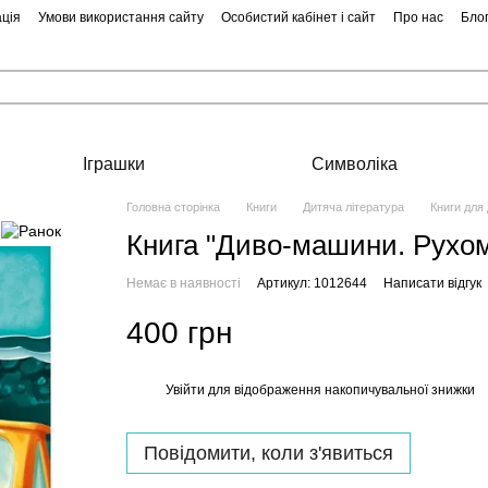
ція
Умови використання сайту
Особистий кабінет і сайт
Про нас
Бло
Іграшки
Символіка
Головна сторінка
Книги
Дитяча література
Книги для
Книга "Диво-машини. Рухом
Немає в наявності
Артикул: 1012644
Написати відгук
400 грн
Увійти
для відображення накопичувальної знижки
%
Повідомити, коли з'явиться