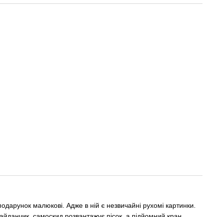
дарунок малюкові. Адже в ній є незвичайні рухомі картинки.
йданчик, самоскид розвантажує пісок, а підйомний кран