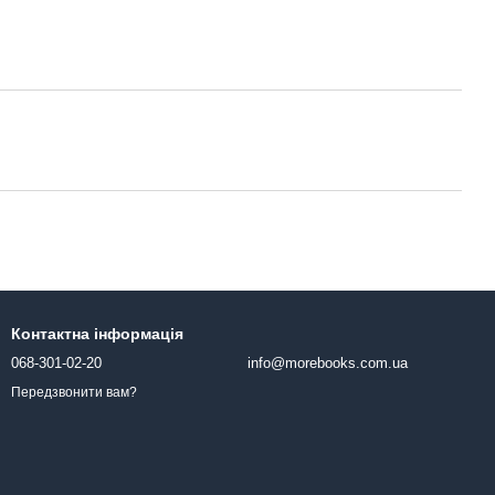
Контактна інформація
068-301-02-20
info@morebooks.com.ua
Передзвонити вам?