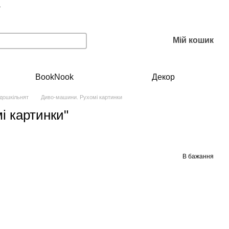
г
Мій кошик
BookNook
Декор
 дошкільнят
Диво-машини. Рухомі картинки
і картинки"
В бажання