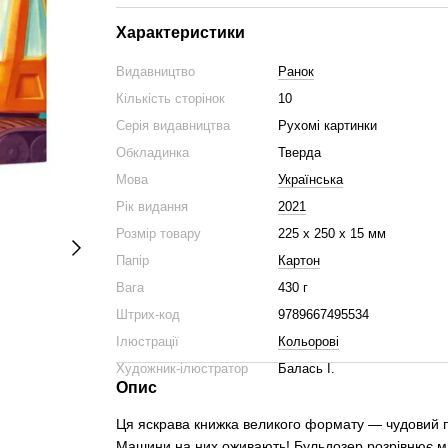
Характеристики
Видавництво
Ранок
Кількість сторінок
10
Серія видавництва
Рухомі картинки
Обкладинка
Тверда
Мова
Українська
Рік видання
2021
Розмір товару
225 х 250 х 15 мм
Папір
Картон
Вага
430 г
Штрих-код
9789667495534
Ілюстрації
Кольорові
Художник-ілюстратор
Балась І.
Опис
Ця яскрава книжка великого формату — чудовий по
Машини на них оживають! Бульдозер розрівнює ма