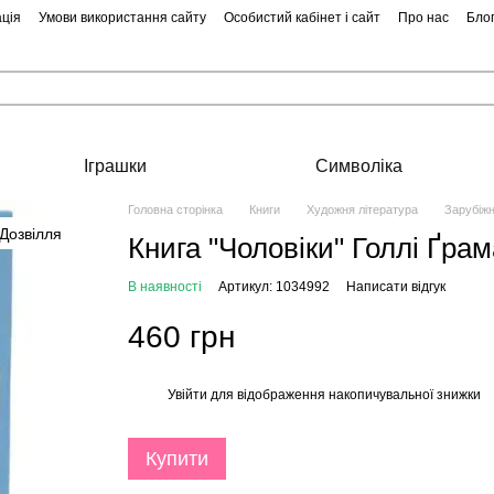
ція
Умови використання сайту
Особистий кабінет і сайт
Про нас
Бло
Іграшки
Символіка
Головна сторінка
Книги
Художня література
Зарубіжн
Книга "Чоловіки" Голлі Ґрам
В наявності
Артикул: 1034992
Написати відгук
460 грн
Увійти
для відображення накопичувальної знижки
%
Купити