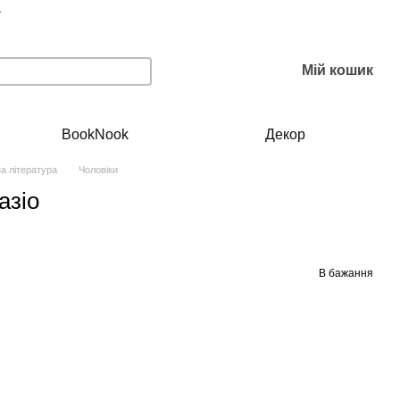
г
Мій кошик
BookNook
Декор
а література
Чоловіки
азіо
В бажання