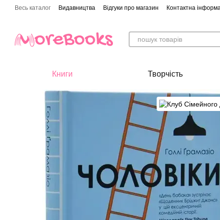
Перейти до основного контенту
Весь каталог
Видавництва
Відгуки про магазин
Контактна інформа
Книги
Творчість