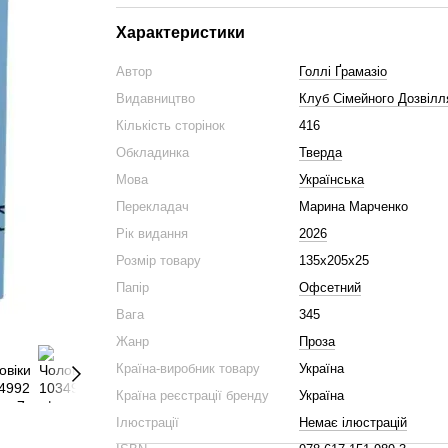
Характеристики
Автор
Голлі Ґрамазіо
Видавництво
Клуб Сімейного Дозвілл
Кількість сторінок
416
Обкладинка
Тверда
Мова
Українська
Перекладач
Марина Марченко
Рік видання
2026
Розмір товару
135x205x25
Папір
Офсетний
Вага
345
Жанр
Проза
Країна-виробник товару
Україна
Країна реєстрації бренду
Україна
Ілюстрації
Немає ілюстрацій