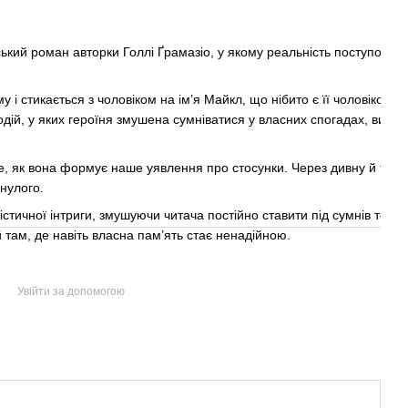
кий роман авторки Голлі Ґрамазіо, у якому реальність поступово втр
і стикається з чоловіком на ім’я Майкл, що нібито є її чоловіком, х
одій, у яких героїня змушена сумніватися у власних спогадах, вибора
 те, як вона формує наше уявлення про стосунки. Через дивну й три
инулого.
тичної інтриги, змушуючи читача постійно ставити під сумнів те, щ
 там, де навіть власна пам’ять стає ненадійною.
Увійти за допомогою