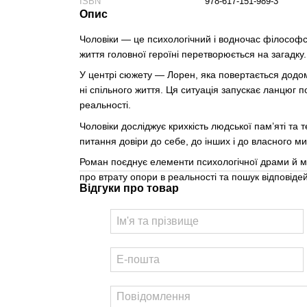
ISBN
978-617-151-989-3
Опис
Чоловіки — це психологічний і водночас філософсь
життя головної героїні перетворюється на загадку.
У центрі сюжету — Лорен, яка повертається додому 
ні спільного життя. Ця ситуація запускає ланцюг п
реальності.
Чоловіки досліджує крихкість людської пам’яті та
питання довіри до себе, до інших і до власного м
Роман поєднує елементи психологічної драми й міс
про втрату опори в реальності та пошук відповідей
Відгуки про товар