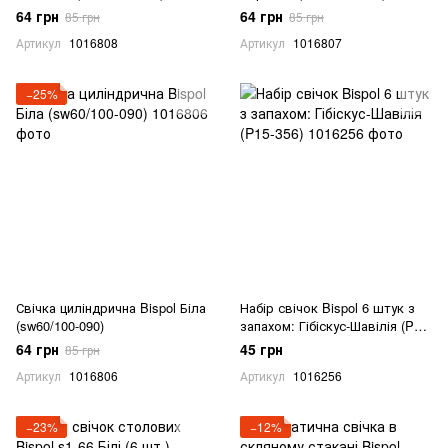
64 грн
64 грн
85 грн
85 грн
Артикул
1016808
Артикул
1016807
−25%
Свічка циліндрична Bispol Біла
Набір свічок Bispol 6 штук з
(sw60/100-090)
запахом: Гібіскус-Шавілія (P15-
356)
64 грн
45 грн
85 грн
Артикул
1016806
Артикул
1016256
−23%
−12%