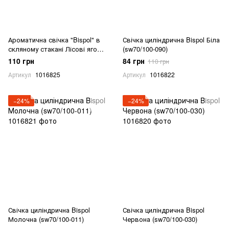
Ароматична свічка "Bispol" в
Свічка циліндрична Bispol Біла
скляному стакані Лісові ягоди
(sw70/100-090)
(SN 71-13)
110 грн
84 грн
110 грн
Артикул
1016825
Артикул
1016822
−24%
−24%
Свічка циліндрична Bispol
Свічка циліндрична Bispol
Молочна (sw70/100-011)
Червона (sw70/100-030)