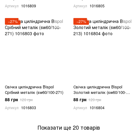
Артикул
1016809
Артикул
1016805
−27%
−27%
Свічка циліндрична Bispol
Свічка циліндрична Bispol
Срібний металік (sw60/100-271)
Золотий металік (sw60/100-
213)
88 грн
88 грн
120 грн
120 грн
Артикул
1016803
Артикул
1016804
Показати ще 20 товарів