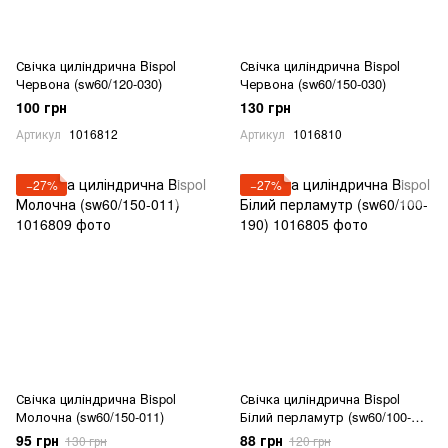
Свічка циліндрична Bispol
Свічка циліндрична Bispol
Червона (sw60/120-030)
Червона (sw60/150-030)
100 грн
130 грн
Артикул
1016812
Артикул
1016810
−27%
−27%
Свічка циліндрична Bispol
Свічка циліндрична Bispol
Молочна (sw60/150-011)
Білий перламутр (sw60/100-
190)
95 грн
88 грн
130 грн
120 грн