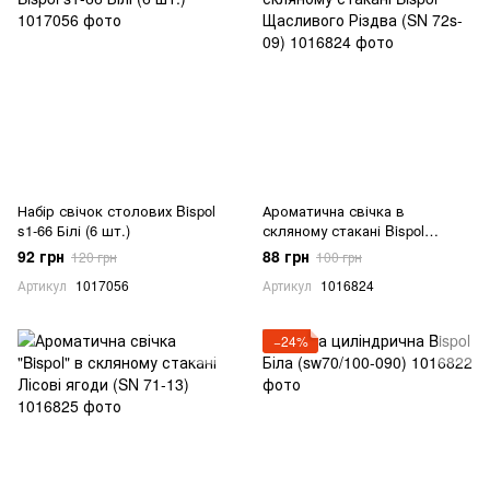
Набір свічок столових Bispol
Ароматична свічка в
s1-66 Білі (6 шт.)
скляному стакані Bispol
Щасливого Різдва (SN 72s-09)
92 грн
88 грн
120 грн
100 грн
Артикул
1017056
Артикул
1016824
−24%