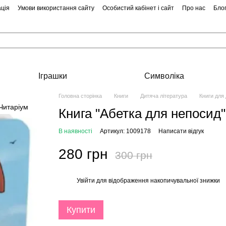
ція
Умови використання сайту
Особистий кабінет і сайт
Про нас
Бло
Іграшки
Символіка
Головна сторінка
Книги
Дитяча література
Книги для
Книга "Абетка для непосид"
В наявності
Артикул: 1009178
Написати відгук
280 грн
300 грн
Увійти
для відображення накопичувальної знижки
%
Купити