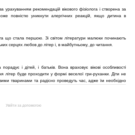
за урахуванням рекомендацій вікового фізіолога і створена за
оже повністю уникнути алергічних реакцій, якщо дитина в
та що стала першою. Зі світом літератури малюки починають
ких серцях любов до літер і, в майбутньому, до читання.
порадує і дітей, і батьків. Вона враховує вікові особливості
ння літер буде проходити у формі веселої гри-руханки. Діти не
кавими тваринами та радісно проведуть час, адже їм необхідно
Увійти за допомогою