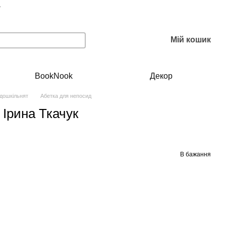
г
Мій кошик
BookNook
Декор
 дошкільнят
Абетка для непосид
 Ірина Ткачук
В бажання