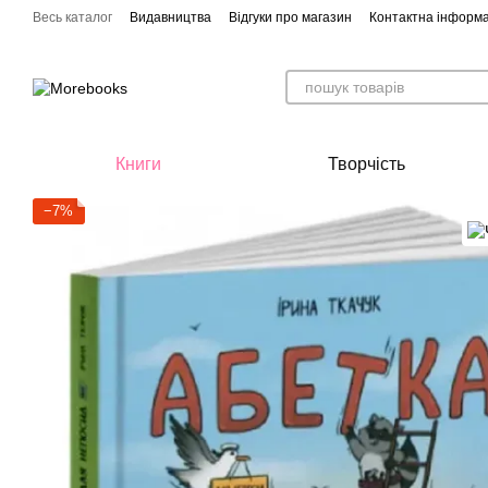
Перейти до основного контенту
Весь каталог
Видавництва
Відгуки про магазин
Контактна інформа
Книги
Творчість
−7%