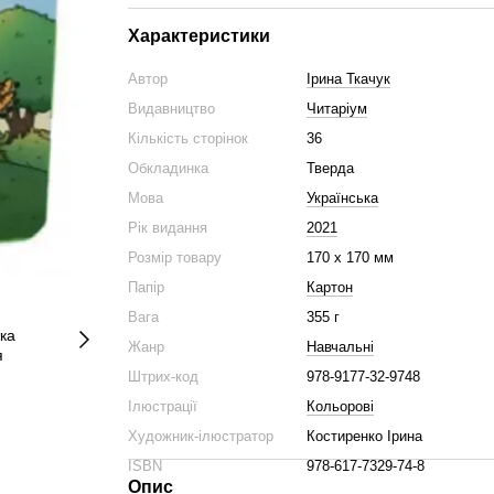
Характеристики
Автор
Ірина Ткачук
Видавництво
Читаріум
Кількість сторінок
36
Обкладинка
Тверда
Мова
Українська
Рік видання
2021
Розмір товару
170 х 170 мм
Папір
Картон
Вага
355 г
Жанр
Навчальні
Штрих-код
978-9177-32-9748
Ілюстрації
Кольорові
Художник-ілюстратор
Костиренко Ірина
ISBN
978-617-7329-74-8
Опис