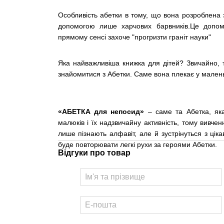
Особливість абетки в тому, що вона розроблена 
допомогою лише харчових барвників.Це допом
прямому сенсі захоче "прогризти граніт науки"
Яка найважливіша книжка для дітей? Звичайно, 
знайомитися з Абетки. Саме вона плекає у малень
«АБЕТКА для непосид»
– саме та Абетка, яка 
малюків і їх надзвичайну активність, тому вивче
лише пізнають алфавіт, але й зустрінуться з ці
буде повторювати легкі рухи за героями Абетки.
Відгуки про товар