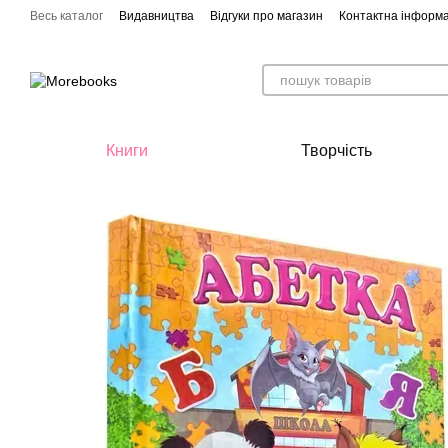
Перейти до основного контенту
Весь каталог
Видавництва
Відгуки про магазин
Контактна інформа
Книги
Творчість