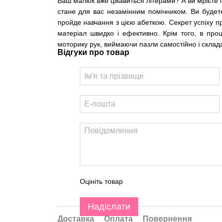
Ваш малюк вже цікавиться літерами? А ви мрієте п
стане для вас незамінним помічником. Ви будете
пройде навчання з цією абеткою. Секрет успіху 
матеріал швидко і ефективно. Крім того, в проц
моторику рук, виймаючи пазли самостійно і склад
Відгуки про товар
Оцініть товар
Надіслати
Доставка
Оплата
Повернення