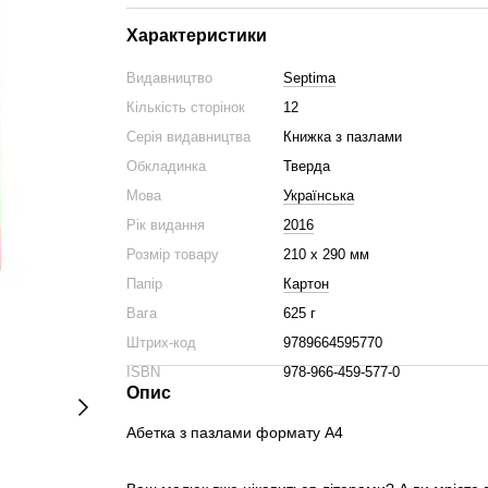
Характеристики
Видавництво
Septima
Кількість сторінок
12
Серія видавництва
Книжка з пазлами
Обкладинка
Тверда
Мова
Українська
Рік видання
2016
Розмір товару
210 x 290 мм
Папір
Картон
Вага
625 г
Штрих-код
9789664595770
ISBN
978-966-459-577-0
Опис
Абетка з пазлами формату А4