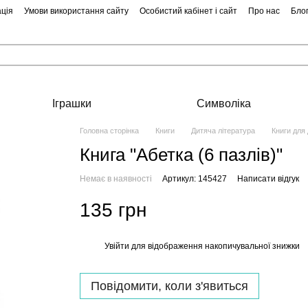
ція
Умови використання сайту
Особистий кабінет і сайт
Про нас
Бло
Іграшки
Символіка
Головна сторінка
Книги
Дитяча література
Книги для
Книга "Абетка (6 пазлів)"
Немає в наявності
Артикул: 145427
Написати відгук
135 грн
Увійти
для відображення накопичувальної знижки
%
Повідомити, коли з'явиться