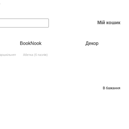
г
Мій кошик
BookNook
Декор
 дошкільнят
Абетка (6 пазлів)
В бажання