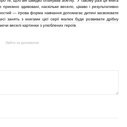
ро те, щоб він швидко опанував абетку. У такому разі ця книга
 приємно здивовані, наскільки весело, цікаво і результативно
простий — ігрова форма навчання допомагає дитині засвоювати
есі занять з книгами цієї серії малюк буде розвивати дрібну
аючи веселі картинки з улюблених героїв.
Увійти за допомогою