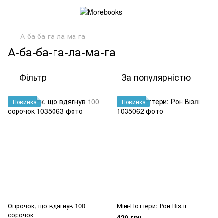
А-ба-ба-га-ла-ма-га
А-ба-ба-га-ла-ма-га
Фільтр
За популярністю
Новинка
Новинка
Огірочок, що вдягнув 100
Міні-Поттери: Рон Візлі
сорочок
420 грн