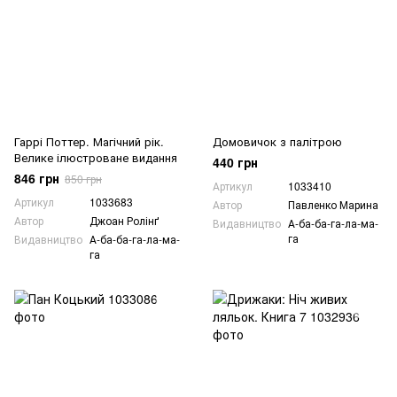
Гаррі Поттер. Магічний рік.
Домовичок з палітрою
Велике ілюстроване видання
440 грн
846 грн
850 грн
Артикул
1033410
Артикул
1033683
Автор
Павленко Марина
Автор
Джоан Ролінґ
Видавництво
А-ба-ба-га-ла-ма-
га
Видавництво
А-ба-ба-га-ла-ма-
га