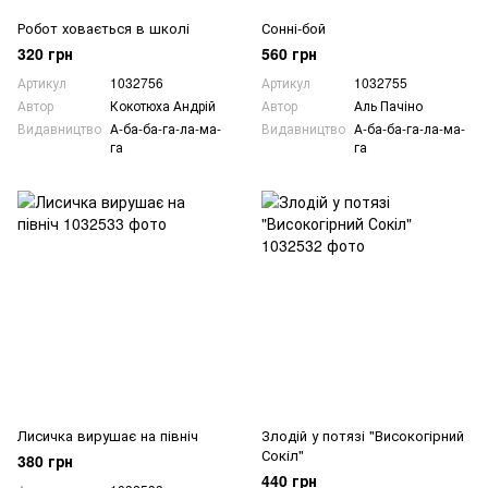
Робот ховається в школі
Сонні-бой
320 грн
560 грн
Артикул
1032756
Артикул
1032755
Автор
Кокотюха Андрій
Автор
Аль Пачіно
Видавництво
А-ба-ба-га-ла-ма-
Видавництво
А-ба-ба-га-ла-ма-
га
га
Лисичка вирушає на північ
Злодій у потязі "Високогірний
Сокіл"
380 грн
440 грн