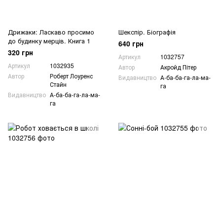
Дрижаки: Ласкаво просимо
Шекспір. Біографія
до будинку мерців. Книга 1
640 грн
320 грн
Артикул
1032757
Артикул
1032935
Автор
Акройд Пітер
Автор
Роберт Лоуренс
Видавництво
А-ба-ба-га-ла-ма-
Стайн
га
Видавництво
А-ба-ба-га-ла-ма-
га