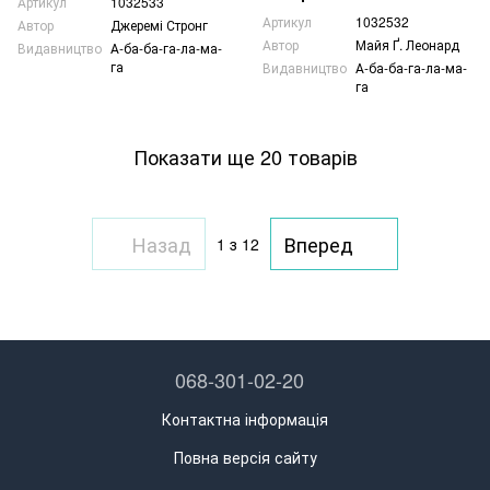
Артикул
1032533
Артикул
1032532
Автор
Джеремі Стронг
Автор
Майя Ґ. Леонард
Видавництво
А-ба-ба-га-ла-ма-
га
Видавництво
А-ба-ба-га-ла-ма-
га
Показати ще 20 товарів
Назад
Вперед
1
з 12
068-301-02-20
Контактна інформація
Повна версія сайту