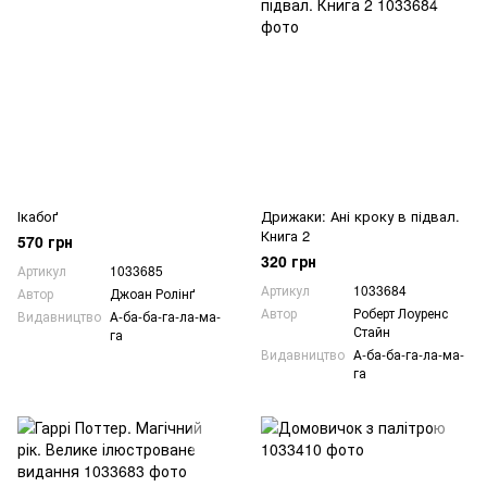
Ікабоґ
Дрижаки: Ані кроку в підвал.
Книга 2
570 грн
320 грн
Артикул
1033685
Артикул
1033684
Автор
Джоан Ролінґ
Автор
Роберт Лоуренс
Видавництво
А-ба-ба-га-ла-ма-
Стайн
га
Видавництво
А-ба-ба-га-ла-ма-
га