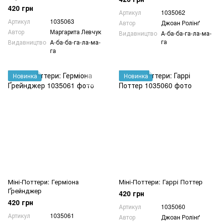
420 грн
Артикул
1035062
Артикул
1035063
Автор
Джоан Ролінґ
Автор
Маргарита Левчук
Видавництво
А-ба-ба-га-ла-ма-
га
Видавництво
А-ба-ба-га-ла-ма-
га
Новинка
Новинка
Міні-Поттери: Герміона
Міні-Поттери: Гаррі Поттер
Ґрейнджер
420 грн
420 грн
Артикул
1035060
Артикул
1035061
Автор
Джоан Ролінґ