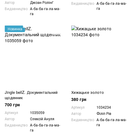
Автор
Джоан Ролінґ
Видавництво
А-ба-ба-га-ла-ма-
га
Видавництво
А-ба-ба-га-ла-ма-
га
Новинка
Jingle bellZ. Документальний
Хижацьке золото
щоденник
380 грн
700 грн
Артикул
1034234
Артикул
1035059
Автор
Філіп Рів
Автор
Олексій Ануля
Видавництво
А-ба-ба-га-ла-ма-
га
Видавництво
А-ба-ба-га-ла-ма-
га