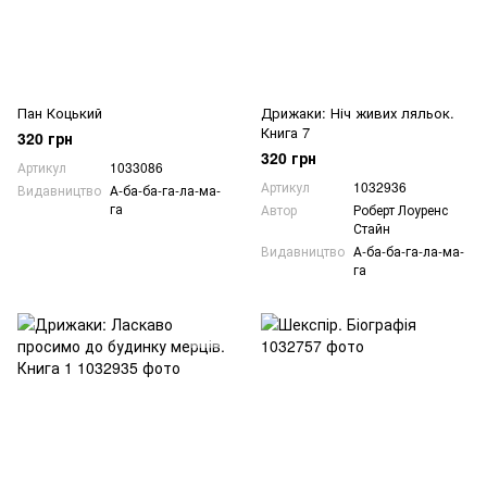
Пан Коцький
Дрижаки: Ніч живих ляльок.
Книга 7
320 грн
320 грн
Артикул
1033086
Артикул
1032936
Видавництво
А-ба-ба-га-ла-ма-
га
Автор
Роберт Лоуренс
Стайн
Видавництво
А-ба-ба-га-ла-ма-
га