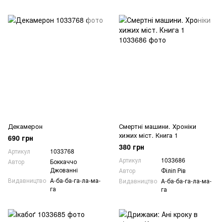
Декамерон
Смертні машини. Хроніки
хижих міст. Книга 1
690 грн
380 грн
Артикул
1033768
Артикул
1033686
Автор
Боккаччо
Джованні
Автор
Філіп Рів
Видавництво
А-ба-ба-га-ла-ма-
Видавництво
А-ба-ба-га-ла-ма-
га
га