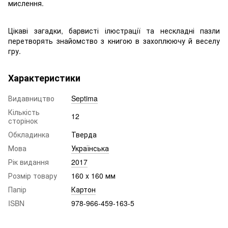
мислення.
Цікаві загадки, барвисті ілюстрації та нескладні пазли
перетворять знайомство з книгою в захоплюючу й веселу
гру.
Характеристики
Видавництво
Septima
Кількість
12
сторінок
Обкладинка
Тверда
Мова
Українська
Рік видання
2017
Розмір товару
160 x 160 мм
Папір
Картон
ISBN
978-966-459-163-5