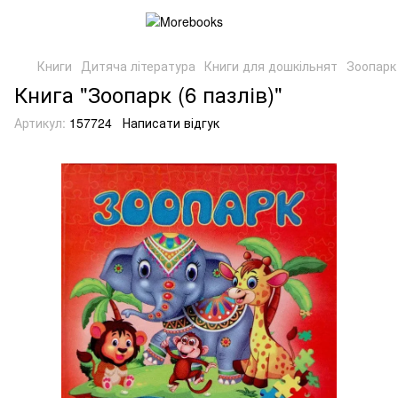
Книги
Дитяча література
Книги для дошкільнят
Зоопарк 
Книга "Зоопарк (6 пазлів)"
Артикул:
157724
Написати відгук