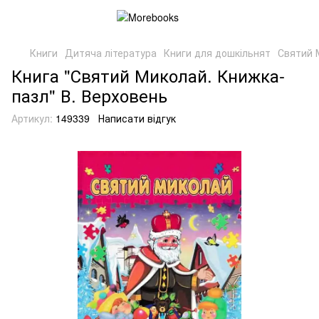
Книги
Дитяча література
Книги для дошкільнят
Святий 
Книга "Святий Миколай. Книжка-
пазл" В. Верховень
Артикул:
149339
Написати відгук