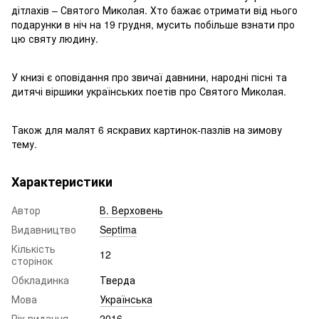
дітлахів – Святого Миколая. Хто бажає отримати від нього
подарунки в ніч на 19 грудня, мусить побільше взнати про
цю святу людину.
У книзі є оповідання про звичаї давнини, народні пісні та
дитячі віршики українських поетів про Святого Миколая.
Також для малят 6 яскравих картинок-пазлів на зимову
тему.
Характеристики
Автор
В. Верховень
Видавництво
Septima
Кількість
12
сторінок
Обкладинка
Тверда
Мова
Українська
Рік видання
2016