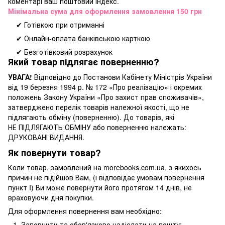
коментарі ваш поштовий індекс.
Мінімальна сума для оформлення замовлення 150 грн
✔ Готівкою при отриманні
✔ Онлайн-оплата банківською карткою
✔ Безготівковий розрахунок
Який товар підлягає поверненню?
УВАГА!
Відповідно до Постанови Кабінету Міністрів України
від 19 березня 1994 р. № 172 «Про реалізацію» і окремих
положень Закону України «Про захист прав споживачів»,
затверджено перелік товарів належної якості, що не
підлягають обміну (поверненню). До товарів, які
НЕ ПІДЛЯГАЮТЬ ОБМІНУ або поверненню належать:
ДРУКОВАНІ ВИДАННЯ.
Як повернути товар?
Коли товар, замовлений на morebooks.com.ua, з якихось
причин не підійшов Вам, (і відповідає умовам повернення
пункт I) Ви може повернути його протягом 14 днів, не
враховуючи дня покупки.
Для оформлення повернення вам необхідно:
Заповнити та обов'язково надіслати на пошту: